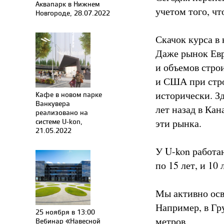
Аквапарк в Нижнем
учетом того, чт
Новгороде, 28.07.2022
Скачок курса в
Даже рынок Евр
и объемов стро
и США при стро
исторически. Зд
Кафе в новом парке
Ванкувера
лет назад в Кан
реализовано на
системе U-kon,
эти рынка.
21.05.2022
У U-kon работа
по 15 лет, и 10
Мы активно осв
Например, в Гр
25 ноября в 13:00
метров.
Вебинар «Навесной