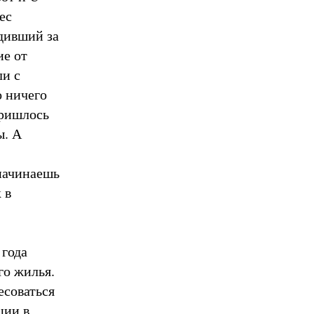
ес
дивший за
ие от
ли с
о ничего
Пришлось
ы. А
 начинаешь
 в
 года
го жилья.
есоваться
ции в