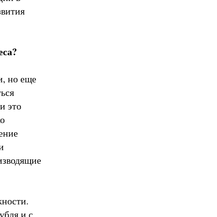
звития
еса?
и, но еще
ться
и это
ко
ение
и
изводящие
жности.
убля и с