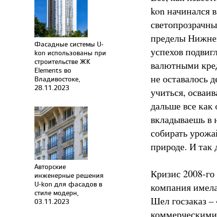
kon начинался 
светопрозрачны
пределы Нижнег
Фасадные системы U-
успехов подвиг
kon использованы при
строительстве ЖК
валютными креди
Elements во
не оставалось д
Владивостоке,
28.11.2023
учиться, осваи
дальше все как 
вкладываешь в н
собирать урожай
природе. И так 
Авторские
Кризис 2008-го 
инженерные решения
U-kon для фасадов в
компания имела
стиле модерн,
Шел госзаказ – 
03.11.2023
коммерческими 