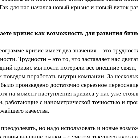
Так для нас начался новый кризис и новый виток ра
ете кризис как возможность для развития бизн
еограмме кризис имеет два значения – это трудност
ости. Трудности – это то, что заставляет нас двига
дний кризис мы почти потеряли все внешние связи, 
м поводом поработать внутри компании. За несколь
было произведено достаточно серьезное переоснащ
отя на момент наступления кризиса у нас уже стоял
и, работающие с нанометрической точностью и про
чайшего качества.
 преодолевать, но надо использовать и новые возмо
ктивны внешние рынки – с учетом текущего курса р