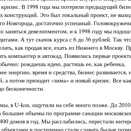
в кризис. В 1998 года мы потеряли предыдущий бизн
х конструкций. Это был локальный проект, не выхо
о Новгорода, достаточно успешный. Головокружен
ло заняться девелопментом, и к 1998 году мы подош
тами. А тут скачок курса с 6 до 36 рублей. Так чт
елать, как продав все, ехать из Нижнего в Москву. 
вать компьютер и автокад. Появились первые проект
обычно: рождаешь идею, растишь ее, как ребенка,
ее энергию, время и средства, бизнес развивается,
, а потом приходит «зима» и новый кризис. Все как
до бесконечности.
мы, в U-kon, ощутили на себе много позже. До 2010
 большие объемы по программе санации московско
400 домов в год. Мы расслабились, перестали интер
объектами и постепенно стали сдавать былые пози