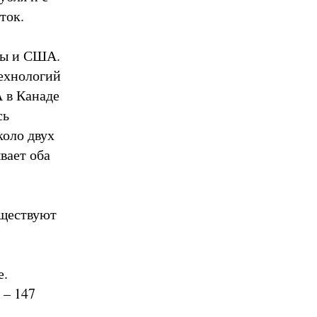
ток.
ады и США.
технологий
 в Канаде
сь
коло двух
вает оба
уществуют
е.
 – 147