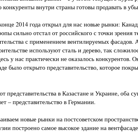
о конкуренты внутри страны готовы продавать в убы
 конце 2014 года открыл для нас новые рынки: Кан
опы сильно отстал от российского с точки зрения 
ительства с применением вентилируемых фасадов. А
ительстве используют сталь и дерево, так сложило
есь у нас практически не оказалось конкурентов. О
аде было открыто представительство, которое покры
ют представительства в Казастане и Украине, оба с
 лет – представительство в Германии.
аиваем новые рынки на постсоветском пространств
узии построено самое высокое здание на вентфасаде