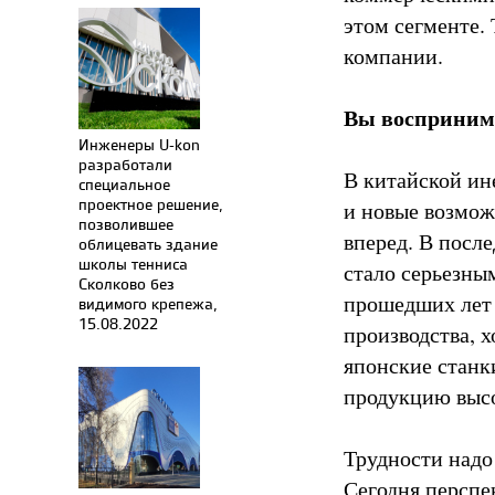
этом сегменте. 
компании.
Вы воспринима
Инженеры U-kon
разработали
В китайской ин
специальное
проектное решение,
и новые возможн
позволившее
вперед. В после
облицевать здание
школы тенниса
стало серьезны
Сколково без
прошедших лет 
видимого крепежа,
15.08.2022
производства, х
японские станк
продукцию высо
Трудности надо
Сегодня перспе