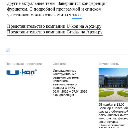
другие актуальные темы. Завершится конференция
фуршетом. С подробной программой и списком
участников можно ознакомиться
здесь
.
Представительство компании U-kon на Архи.ру
Представительство компании Gradas на Архи.ру
Поставщики, технологии:
Событие:
Другие тексты:
Инновационные
конструктивные
решения системы
навесного
вентилируемого
фасада U-KON
05.04.2016 – 07.04.2016
/ конференция
25 ноября в 13:00
Вебинар «Навесной
фасад с облицовкой
алюминиевых листо
конструктив, факту
архитектура».
Юкон Инжиниринг,