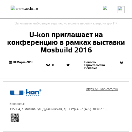
Россия
Мир
Технологии
Интерьер
Пресса
Архитекторы
Вы читаете мобильную версию, но можете
перейти к версии для ПК
Проекты
Конкурсы
События
Книги
Вакансии
U-kon приглашает на
конференцию в рамках выставки
send.project
Анонсы конкурсов
Блог
Mosbuild 2016
Журнал
Интервью
Исследование
Мнение
Обзор
Объект
Результаты конкурса
30 Марта 2016
Новость
Строительство
0
Реклама
Репортаж
Рецензия
Архитектура
Выставка
Дизайн
Иностранцы в России
Интерьер
Книги
Наследие
Образование
Урбанистика
https://u-kon.com/ru/
Эко
Контакты:
115054, г. Москва, ул. Дубининская, д.57 стр.4 +7 (495) 308 82 15