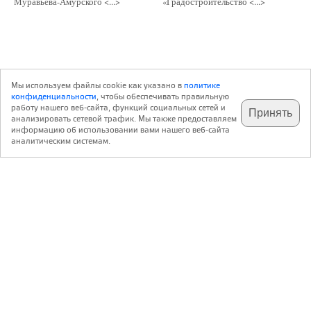
Муравьева-Амурского <...>
«Градостроительство <...>
Мы используем файлы cookie как указано в
политике
конфиденциальности
, чтобы обеспечивать правильную
работу нашего веб-сайта, функций социальных сетей и
Принять
анализировать сетевой трафик. Мы также предоставляем
подпишитесь на наш
✕
телеграм @archi_ru
информацию об использовании вами нашего веб-сайта
аналитическим системам.
с 20 июля 1999 г.
Версия для ПК
Пользовательское соглашение
Контакты
Политика конфиденциальности