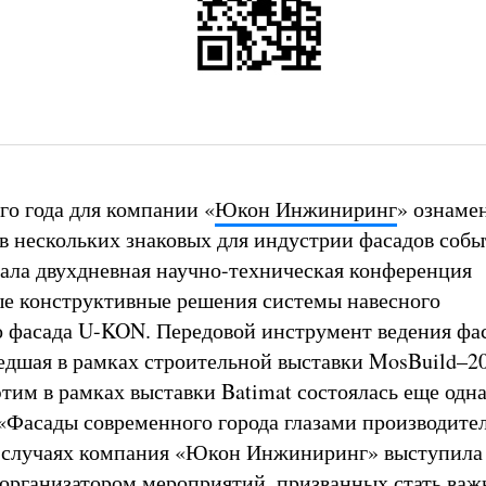
го года для компании «
Юкон Инжиниринг
» ознаме
 в нескольких знаковых для индустрии фасадов собы
ла двухдневная научно-техническая конференция
е конструктивные решения системы навесного
 фасада U-KON. Передовой инструмент ведения фа
едшая в рамках строительной выставки MosBuild–20
этим в рамках выставки Batimat состоялась еще одн
«Фасады современного города глазами производител
м случаях компания «Юкон Инжиниринг» выступила
организатором мероприятий, призванных стать ва