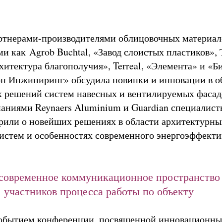
ртнерами-производителями облицовочных материал
ми как Agrob Buchtal, «Завод слоистых пластиков»,
хитектура благополучия», Terreal, «Элемента» и «Б
н Инжиниринг» обсудила новинки и инновации в о
 решений систем навесных и вентилируемых фасад
паниями Reynaers Aluminium и Guardian специалист
или о новейших решениях в области архитектурны
стем и особенностях современного энергоэффекти
 современное коммуникационное пространство 
участников процесса работы по объекту
обытием конференции, посвященной инновационн