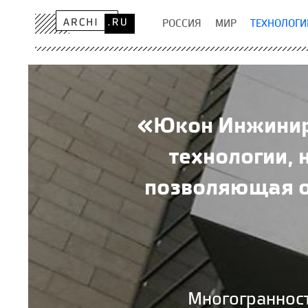
РОССИЯ
МИР
ТЕХНОЛОГИ
«Юкон Инжинири
технологии,
позволяющая о
Многограннос