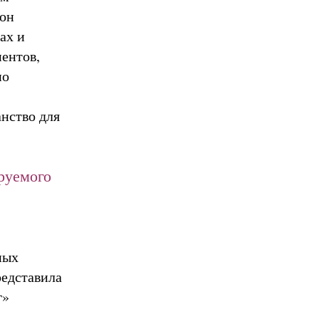
кон
ах и
ентов,
по
нство для
руемого
ных
редставила
г»