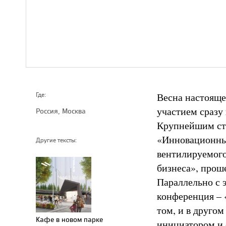
Весна настояще
Где:
участием сразу
Россия, Москва
Крупнейшим ста
«Инновационны
Другие тексты:
вентилируемого
бизнеса», прош
Параллельно с 
конференция – 
том, и в друго
Кафе в новом парке
инициатором и 