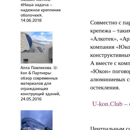
«Наша задача –
надежное крепление
оболочки»,
14.06.2018
Совместно с па
крепежа – таки
«Алкотек», «Ар
компания «Юко
конструктивных
А вместе с ком
Алла Павликова. U-
«Юкон» поговор
kon & Партнеры:
обзор современных
алюминиевых си
материалов для
остекления.
ограждающих
конструкций зданий,
24.05.2016
U-kon.Сlub –
Центральным с