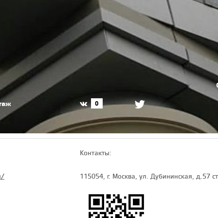
таж
0
Контакты:
u/
115054, г. Москва, ул. Дубининская, д.57 с