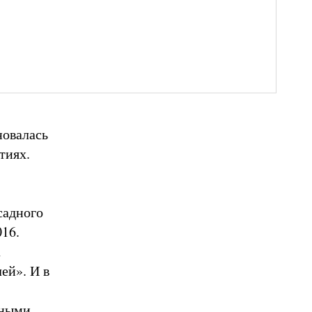
новалась
тиях.
садного
16.
а
ей». И в
жными