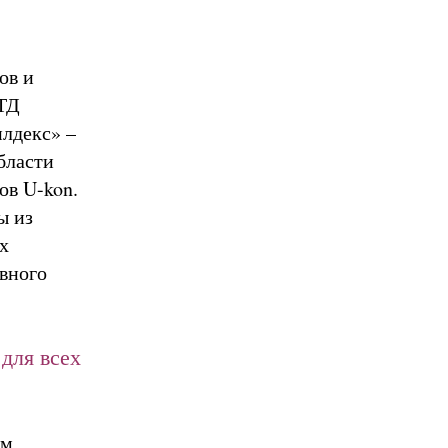
ов и
 ТД
илдекс» –
бласти
ов U-kon.
ы из
х
вного
для всех
ым