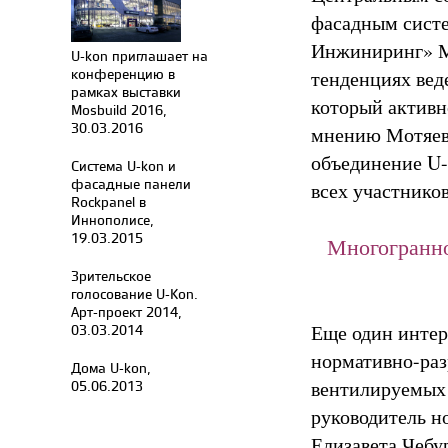
фасадным систе
Инжиниринг» Ми
U-kon приглашает на
конференцию в
тенденциях вед
рамках выставки
который активн
Mosbuild 2016,
30.03.2016
мнению Мотяева
объединение U-
Система U-kon и
фасадные панели
всех участнико
Rockpanel в
Иннополисе,
19.03.2015
Многогранно
Зрительское
голосование U-Kon.
Арт-проект 2014,
Еще один интер
03.03.2014
нормативно-раз
Дома U-kon,
вентилируемых 
05.06.2013
руководитель 
Елизавета Чебу