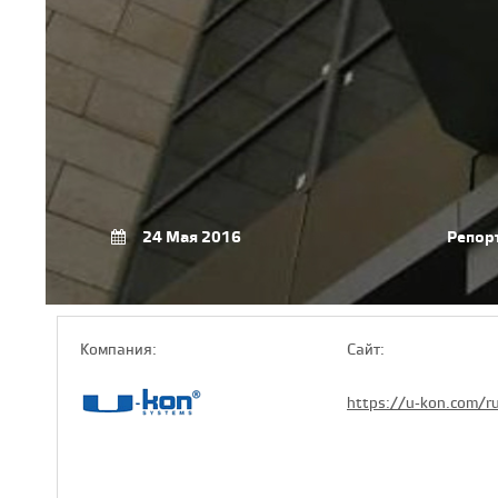
24 Мая 2016
Репор
Компaния:
Сайт:
https://u-kon.com/r