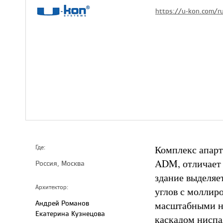
https://u-kon.com/r
Комплекс апарт
Где:
ADM, отличает 
Россия, Москва
здание выделяе
Архитектор:
углов с моллир
Андрей Романов
масштабными ни
Екатерина Кузнецова
каскадом нисп