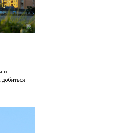
м и
х добиться