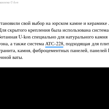
авлена U-kon
тановили свой выбор на юрском камне и керамике 
 Для скрытого крепления была использована систем
аботанная U-kon специально для натурального камня
она, а также система
АТС-228
, подходящая для пли
гранита, камня, фиброцементных панелей, панелей
енной ваты.