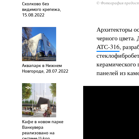
© Фотография предост
Сколково без
видимого крепежа,
15.08.2022
Архитекторы ос
черного цвета.
АТС-316
, разр
стеклофибробет
керамического 
Аквапарк в Нижнем
Новгороде, 28.07.2022
панелей из кам
Кафе в новом парке
Ванкувера
реализовано на
системе U-kon,