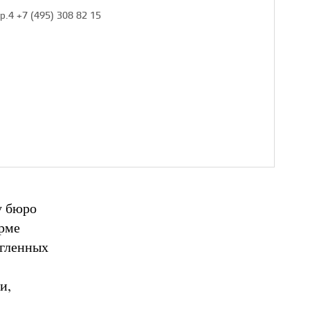
тр.4 +7 (495) 308 82 15
у бюро
орме
угленных
и,