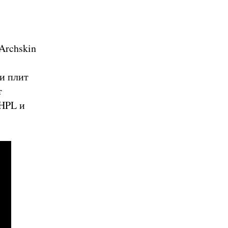
Archskin
а
 и плит
т
 HPL и