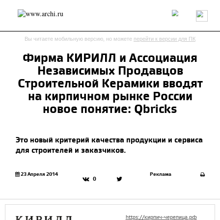
Россия
Мир
Технологии
Интерьер
Пресса
Архитекторы
Вы читаете мобильную версию, но можете
перейти к версии для ПК
Проекты
Конкурсы
События
Книги
Вакансии
Фирма КИРИЛЛ и Ассоциация
Независимых Продавцов
send.project
Анонсы конкурсов
Блог
Строительной Керамики вводят
Журнал
Интервью
Исследование
Мнение
на кирпичном рынке России
Обзор
Объект
Результаты конкурса
новое понятие: Qbricks
Репортаж
Рецензия
Архитектура
Выставка
Дизайн
Иностранцы в России
Интерьер
Это новый критерий качества продукции и сервиса
Книги
Наследие
Образование
Урбанистика
для строителей и заказчиков.
Эко
23 Апреля 2014
Реклама
0
https://кирпич-черепица.рф