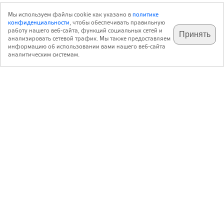
Мы используем файлы cookie как указано в
политике
конфиденциальности
, чтобы обеспечивать правильную
работу нашего веб-сайта, функций социальных сетей и
Принять
анализировать сетевой трафик. Мы также предоставляем
подпишитесь на наш
✕
телеграм @archi_ru
информацию об использовании вами нашего веб-сайта
аналитическим системам.
с 20 июля 1999 г.
Версия для ПК
Пользовательское соглашение
Контакты
Политика конфиденциальности
О нас
ООО «Архи.ру»
. Все права защищены.
®
®
архи.ру
, archi.ru
зарегистрированные торговые марки