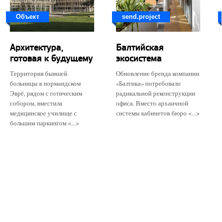
Объект
send.project
Архитектура,
Балтийская
готовая к будущему
экосистема
Территория бывшей
Обновление бренда компании
больницы в нормандском
«Балтика» потребовало
Эврё, рядом с готическим
радикальной реконструкции
собором, вместила
офиса. Вместо архаичной
медицинское училище с
системы кабинетов бюро <...>
большим паркингом <...>