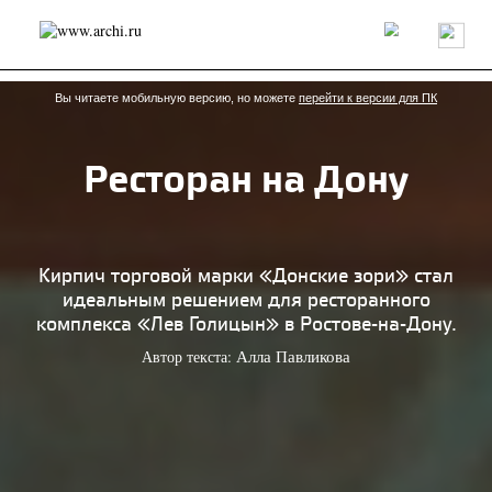
Россия
Мир
Технологии
Интерьер
Пресса
Архитекторы
Проекты
Конкурсы
События
Книги
Вакансии
Вы читаете мобильную версию, но можете
перейти к версии для ПК
Ресторан на Дону
send.project
Анонсы конкурсов
Блог
Журнал
Интервью
Исследование
Мнение
Обзор
Объект
Результаты конкурса
Репортаж
Рецензия
Архитектура
Выставка
Кирпич торговой марки «Донские зори» стал
Дизайн
Иностранцы в России
Интерьер
идеальным решением для ресторанного
Книги
Наследие
Образование
Урбанистика
комплекса «Лев Голицын» в Ростове-на-Дону.
Эко
Автор текста:
Алла Павликова