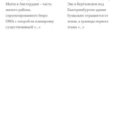
Martin в Амстердаме – часть
Эко в Берёзовском под
жилого района,
Екатеринбургом здание
спроектированного бюро
буквально отрывается от
OMA с опорой на планировку
земли, а границы первого
существовавшей <...>
этажа <...>