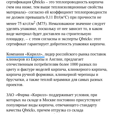
сертификация Qbricks – это теплопроводность кирпича
(чем она ниже, тем выше теплоизоляционные свойства
материала)– согласно ей коэффициент теплопроводности
не должен превышать 0,11 Вт/(м°C) при прочности не
2
менее 75 кгс/см
(М75). Немаловажное значение следует
уделять упаковке, поскольку от нее зависит то, в каком
виде материал будет доставлен на строительную
площадку, – с этим согласны и эксперты Qbricks: этот
сертификат гарантирует добротность упаковки кирпича.
Компания «Кирилл»,
лидер российского рынка поставок
клинкеров из Европы и Англии, предлагает
отечественным потребителям более 1000 разных по
цвету и фактуре моделей кирпича, клинкерного кирпича,
кирпича ручной формовки, клинкерной черепицы и
брусчатки, а также теплой керамики для самых разных
проектов.
ЗАО «Фирма «Кирилл» поддерживает условия, при
которых на складе в Москве постоянно присутствуют
популярные виды кирпича, отвечающего стандарту
качества Qbricks, причем отгрузка со склада