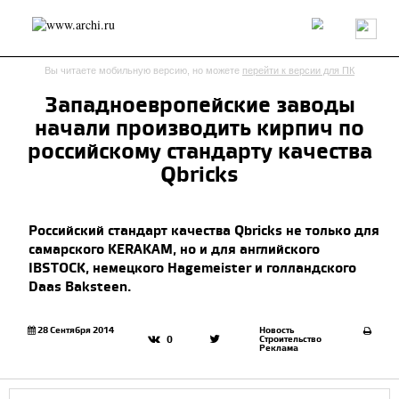
Россия
Мир
Технологии
Интерьер
Пресса
Архитекторы
Вы читаете мобильную версию, но можете
перейти к версии для ПК
Проекты
Конкурсы
События
Книги
Вакансии
Западноевропейские заводы
начали производить кирпич по
send.project
Анонсы конкурсов
Блог
российскому стандарту качества
Журнал
Интервью
Исследование
Мнение
Qbricks
Обзор
Объект
Результаты конкурса
Репортаж
Рецензия
Архитектура
Выставка
Российский стандарт качества Qbricks не только для
Дизайн
Иностранцы в России
Интерьер
самарского KERAKAM, но и для английского
Книги
Наследие
Образование
Урбанистика
IBSTOCK, немецкого Hagemeister и голландского
Эко
Daas Baksteen.
28 Сентября 2014
Новость
Строительство
0
Реклама