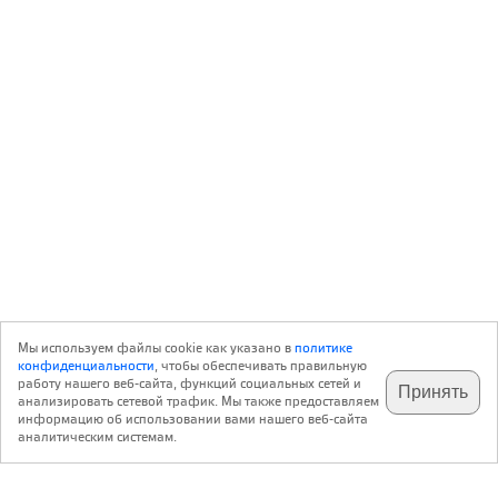
Мы используем файлы cookie как указано в
политике
конфиденциальности
, чтобы обеспечивать правильную
работу нашего веб-сайта, функций социальных сетей и
Принять
анализировать сетевой трафик. Мы также предоставляем
подпишитесь на наш
✕
телеграм @archi_ru
информацию об использовании вами нашего веб-сайта
аналитическим системам.
с 20 июля 1999 г.