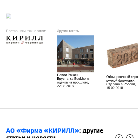
Поставщики, технологии:
Другие тексты:
Павел Рожин.
Облицовочный кирп
Брусчатка Bockhorn:
ручной формовки.
оценка из прошлого,
Сделано в России,
22.08.2018
15.02.2018
АО «Фирма «КИРИЛЛ»
: другие
статьи и новости