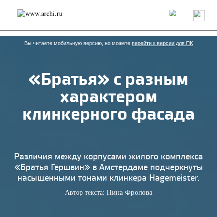
Россия
Мир
Технологии
Интерьер
Пресса
Архитекторы
Проекты
Конкурсы
События
Книги
Вакансии
Вы читаете мобильную версию, но можете
перейти к версии для ПК
«Братья» с разным
send.project
Анонсы конкурсов
Блог
характером
Журнал
Интервью
Исследование
Мнение
Обзор
Объект
Результаты конкурса
клинкерного фасада
Репортаж
Рецензия
Архитектура
Выставка
Дизайн
Иностранцы в России
Интерьер
Книги
Наследие
Образование
Урбанистика
Эко
Различия между корпусами жилого комплекса
«Братья Гершвин» в Амстердаме подчеркнуты
насыщенными тонами клинкера Hagemeister.
Автор текста:
Нина Фролова