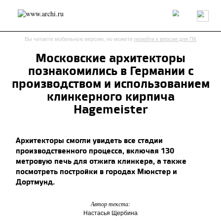
Россия
Мир
Технологии
Интерьер
Пресса
Архитекторы
Вы читаете мобильную версию, но можете
перейти к версии для ПК
Проекты
Конкурсы
События
Книги
Вакансии
Московские архитекторы
познакомились в Германии с
send.project
Анонсы конкурсов
Блог
производством и использованием
Журнал
Интервью
Исследование
Мнение
клинкерного кирпича
Обзор
Объект
Результаты конкурса
Hagemeister
Репортаж
Рецензия
Архитектура
Выставка
Дизайн
Иностранцы в России
Интерьер
Архитекторы смогли увидеть все стадии
Книги
Наследие
Образование
Урбанистика
производственного процесса, включая 130
Эко
метровую печь для отжига клинкера, а также
посмотреть постройки в городах Мюнстер и
Дортмунд.
Автор текста:
Настасья Щербина