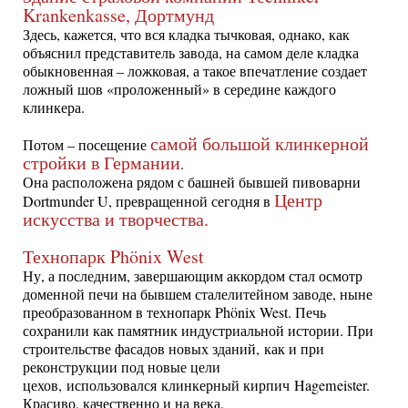
Krankenkasse, Дортмунд
Здесь, кажется, что вся кладка тычковая, однако, как
объяснил представитель завода, на самом деле кладка
обыкновенная – ложковая, а такое впечатление создает
ложный шов «проложенный» в середине каждого
клинкера.
самой большой клинкерной
Потом – посещение
стройки в Германии
.
Она расположена рядом с башней бывшей пивоварни
Центр
Dortmunder U, превращенной сегодня в
искусства и творчества.
Технопарк Phönix West
Ну, а последним, завершающим аккордом стал осмотр
доменной печи на бывшем сталелитейном заводе, ныне
преобразованном в технопарк Phönix West. Печь
сохранили как памятник индустриальной истории. При
строительстве фасадов новых зданий, как и при
реконструкции под новые цели
цехов, использовался клинкерный кирпич Hagemeister.
Красиво, качественно и на века.