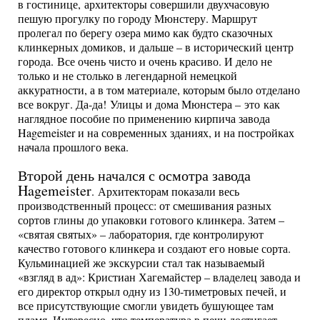
в гостинице, архитекторы совершили двухчасовую
пешую прогулку по городу Мюнстеру. Маршрут
пролегал по берегу озера мимо как будто сказочных
клинкерных домиков, и дальше – в исторический центр
города. Все очень чисто и очень красиво. И дело не
только и не столько в легендарной немецкой
аккуратности, а в том материале, которым было отделано
все вокруг. Да-да! Улицы и дома Мюнстера – это как
наглядное пособие по применению кирпича завода
Hagemeister и на современных зданиях, и на постройках
начала прошлого века.
Второй день начался с осмотра завода
Hagemeister
. Архитекторам показали весь
производственный процесс: от смешивания разных
сортов глины до упаковки готового клинкера. Затем –
«святая святых» – лаборатория, где контролируют
качество готового клинкера и создают его новые сорта.
Кульминацией же экскурсии стал так называемый
«взгляд в ад»: Кристиан Хагемайстер – владелец завода и
его директор открыл одну из 130-тиметровых печей, и
все присутствующие смогли увидеть бушующее там
пламя. Интересно, что температура в печи достигает