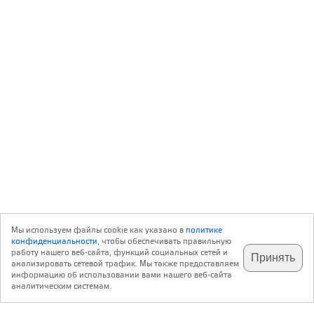
Мы используем файлы cookie как указано в
политике
конфиденциальности
, чтобы обеспечивать правильную
работу нашего веб-сайта, функций социальных сетей и
Принять
анализировать сетевой трафик. Мы также предоставляем
подпишитесь на наш
✕
телеграм @archi_ru
информацию об использовании вами нашего веб-сайта
аналитическим системам.
с 20 июля 1999 г.