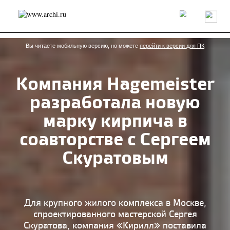
Россия
Мир
Технологии
Интерьер
Пресса
Архитекторы
Проекты
Конкурсы
События
Книги
Вакансии
Вы читаете мобильную версию, но можете
перейти к версии для ПК
Компания Hagemeister
send.project
Анонсы конкурсов
Блог
разработала новую
Журнал
Интервью
Исследование
Мнение
Обзор
Объект
Результаты конкурса
марку кирпича в
Репортаж
Рецензия
Архитектура
Выставка
соавторстве с Сергеем
Дизайн
Иностранцы в России
Интерьер
Книги
Наследие
Образование
Урбанистика
Скуратовым
Эко
Для крупного жилого комплекса в Москве,
спроектированного мастерской Сергея
Скуратова, компания «Кирилл» поставила