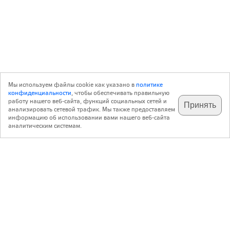
Мы используем файлы cookie как указано в
политике
конфиденциальности
, чтобы обеспечивать правильную
работу нашего веб-сайта, функций социальных сетей и
Принять
анализировать сетевой трафик. Мы также предоставляем
подпишитесь на наш
✕
телеграм @archi_ru
информацию об использовании вами нашего веб-сайта
аналитическим системам.
с 20 июля 1999 г.
Версия для ПК
Пользовательское соглашение
Контакты
Политика конфиденциальности
О нас
ООО «Архи.ру»
. Все права защищены.