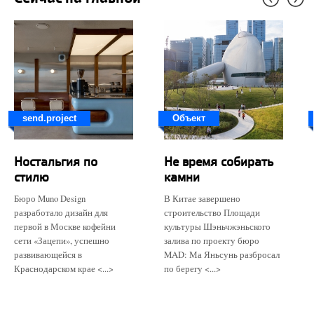
send.project
Объект
Ностальгия по
Не время собирать
стилю
камни
Бюро Muno Design
В Китае завершено
разработало дизайн для
строительство Площади
первой в Москве кофейни
культуры Шэньчжэньского
сети «Зацепи», успешно
залива по проекту бюро
развивающейся в
MAD: Ма Яньсунь разбросал
Краснодарском крае <...>
по берегу <...>