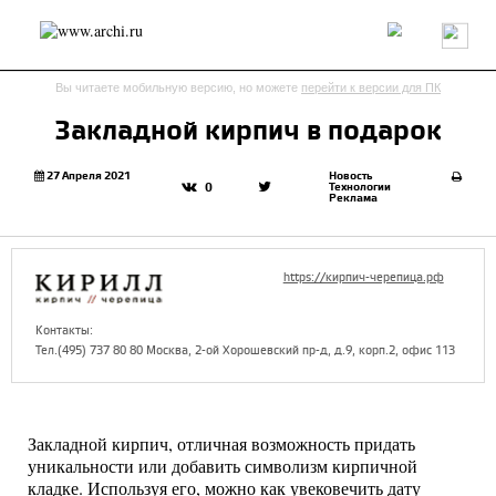
Россия
Мир
Технологии
Интерьер
Пресса
Архитекторы
Вы читаете мобильную версию, но можете
перейти к версии для ПК
Проекты
Конкурсы
События
Книги
Вакансии
Закладной кирпич в подарок
send.project
Анонсы конкурсов
Блог
27 Апреля 2021
Новость
Технологии
0
Реклама
Журнал
Интервью
Исследование
Мнение
Обзор
Объект
Результаты конкурса
Репортаж
Рецензия
Архитектура
Выставка
https://кирпич-черепица.рф
Дизайн
Иностранцы в России
Интерьер
Книги
Наследие
Образование
Урбанистика
Контакты:
Эко
Тел.(495) 737 80 80 Москва, 2-ой Хорошевский пр-д, д.9, корп.2, офис 113
Закладной кирпич, отличная возможность придать
уникальности или добавить символизм кирпичной
кладке. Используя его, можно как увековечить дату