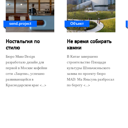
send.project
Объект
Ностальгия по
Не время собирать
стилю
камни
Бюро Muno Design
В Китае завершено
разработало дизайн для
строительство Площади
первой в Москве кофейни
культуры Шэньчжэньского
сети «Зацепи», успешно
залива по проекту бюро
развивающейся в
MAD: Ма Яньсунь разбросал
Краснодарском крае <...>
по берегу <...>