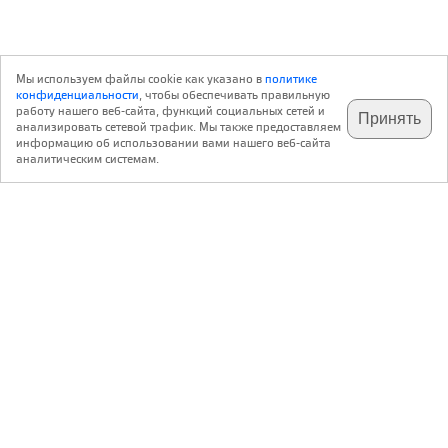
Мы используем файлы cookie как указано в
политике
конфиденциальности
, чтобы обеспечивать правильную
работу нашего веб-сайта, функций социальных сетей и
Принять
анализировать сетевой трафик. Мы также предоставляем
подпишитесь на наш
✕
телеграм @archi_ru
информацию об использовании вами нашего веб-сайта
аналитическим системам.
с 20 июля 1999 г.
Версия для ПК
Пользовательское соглашение
Контакты
Политика конфиденциальности
О нас
ООО «Архи.ру»
. Все права защищены.
®
®
архи.ру
, archi.ru
зарегистрированные торговые марки