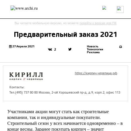
Россия
Мир
Технологии
Интерьер
Пресса
Архитекторы
Вы читаете мобильную версию, но можете
перейти к версии для ПК
Проекты
Конкурсы
События
Книги
Вакансии
Предварительный заказ 2021
send.project
Анонсы конкурсов
Блог
27 Апреля 2021
Новость
Технологии
2
Реклама
Журнал
Интервью
Исследование
Мнение
Обзор
Объект
Результаты конкурса
Репортаж
Рецензия
Архитектура
Выставка
https://кирпич-черепица.рф
Дизайн
Иностранцы в России
Интерьер
Книги
Наследие
Образование
Урбанистика
Контакты:
Эко
Тел.(495) 737 80 80 Москва, 2-ой Хорошевский пр-д, д.9, корп.2, офис 113
Участниками акции могут стать как строительные
компании, так и индивидуальные покупатели.
Строительный сезон у всех начинается одновременно – в
конце весны. Заранее покупать кирпич – значит