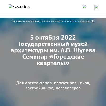
Россия
Мир
Технологии
Интерьер
Пресса
Архитекторы
Проекты
Конкурсы
События
Книги
Вакансии
Вы читаете мобильную версию, но можете
перейти к версии для ПК
5 октября 2022
send.project
Анонсы конкурсов
Блог
Государственный музей
Журнал
Интервью
Исследование
Мнение
архитектуры им. А.В. Щусева
Обзор
Объект
Результаты конкурса
Семинар «Городские
Репортаж
Рецензия
Архитектура
Выставка
кварталы»
Дизайн
Иностранцы в России
Интерьер
Книги
Наследие
Образование
Урбанистика
Эко
Для архитекторов, проектировщиков,
застройщиков, девелоперов