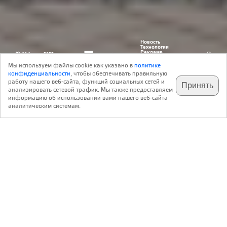
Новость
Технологии
Реклама
14 Августа 2022
0
рекламодатель:
АО «Фирма «КИРИЛЛ»
Мы используем файлы cookie как указано в
политике
конфиденциальности
, чтобы обеспечивать правильную
работу нашего веб-сайта, функций социальных сетей и
Принять
анализировать сетевой трафик. Мы также предоставляем
подпишитесь на наш
✕
телеграм @archi_ru
информацию об использовании вами нашего веб-сайта
https://кирпич-черепица.рф
аналитическим системам.
Контакты:
Тел.(495) 737 80 80 Москва, 2-ой Хорошевский пр-д, д.9, корп.2, офис 113
5 октября ведущие столичные архитекторы, застройщики
и девелоперы встретятся на архитектурном семинаре
«Городские кварталы»
в Государственном музее
архитектуры им. Щусева.
В исторической атмосфере флигеля Руина участников