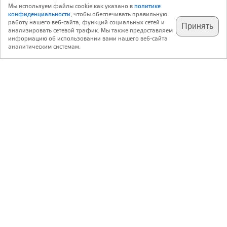
Мы используем файлы cookie как указано в
политике
конфиденциальности
, чтобы обеспечивать правильную
работу нашего веб-сайта, функций социальных сетей и
Принять
анализировать сетевой трафик. Мы также предоставляем
подпишитесь на наш
✕
телеграм @archi_ru
информацию об использовании вами нашего веб-сайта
аналитическим системам.
с 20 июля 1999 г.
Версия для ПК
Пользовательское соглашение
Контакты
Политика конфиденциальности
О нас
ООО «Архи.ру»
. Все права защищены.
®
®
архи.ру
, archi.ru
зарегистрированные торговые марки