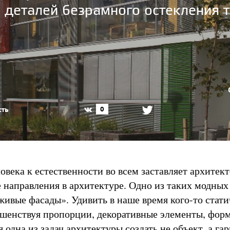
деталей безрамного остекления т
сть
0
овека к естественности во всем заставляет архитек
е направления в архитектуре. Одно из таких модных
живые фасады». Удивить в наше время кого-то стат
шенствуя пропорции, декоративные элементы, форм
 одна из задач архитектуры создать не объект, а г