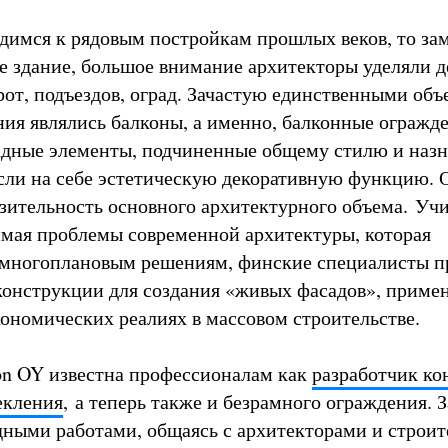
димся к рядовым постройкам прошлых веков, то зам
ое здание, большое внимание архитекторы уделяли д
от, подъездов, оград. Зачастую единственными объ
ния являлись балконы, а именно, балконные огражде
адные элементы, подчиненные общему стилю и наз
сли на себе эстетическую декоративную функцию. 
зительность основного архитектурного объема. Уч
имая проблемы современной архитектуры, которая
 многоплановым решениям, финские специалисты п
онструкции для создания «живых фасадов», приме
ономических реалиях в массовом строительстве.
n OY известна профессионалам как
разработчик к
екления
, а теперь также и безрамного ограждения. 
дными работами, общаясь с архитекторами и строит