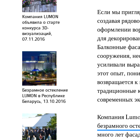
Если мы пригля
Компания LUMON
создавая рядов
объявила о старте
конкурса 3D-
оформлении вор
визуализаций,
для декорирова
07.11.2016
Балконные фас
сооружения, не
усиливали выра
этот опыт, пон
возвращается к
традиционные к
Безрамное остекление
LUMON в Республике
современных эк
Беларусь, 13.10.2016
Компания Lumo
безрамного ост
много лет фаса