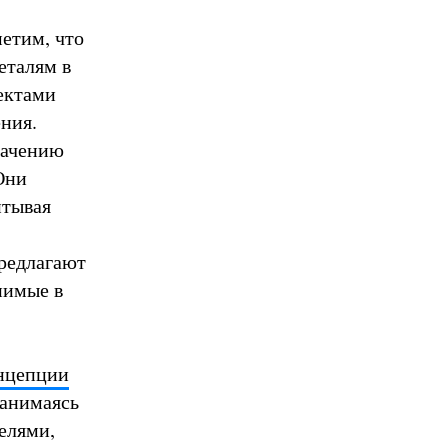
етим, что
еталям в
ектами
ния.
начению
Они
итывая
редлагают
нимые в
онцепции
Занимаясь
елями,