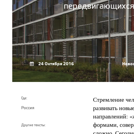
передвигающихся 
24 Октября 2016
Ново
Стремление чел
Где:
развивать новы
Россия
направлений: «
формами, совер
Другие тексты:
сложно. Сегодня