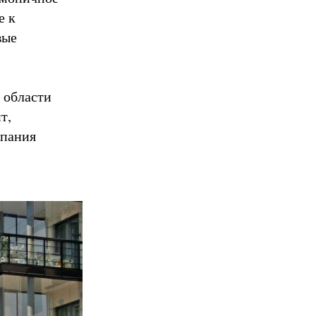
е к
вые
 области
т,
мпания