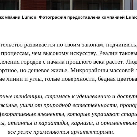
компании Lumon. Фотография предоставлена компанией Lum
ельство развивается по своим законам, подчиняясь,
процессам, чем высокому искусству. Реалии таковы
селения городов с начала прошлого века растет. Лю
ортное, но дешевое жилье. Микрорайоны массовой 
е линии и углы, голые поверхности, бедная цветова
ные тенденции, стремясь к удешевлению и доступ
 жилья, ушли от природной естественности, пропо
Декоративные элементы, которые украшают стары
ды, атланты и кариатиды, карнизы, и орнаментные
все реже применяются архитекторами.