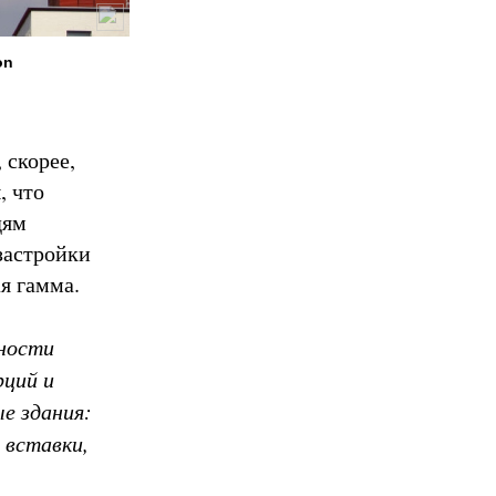
on
 скорее,
, что
дям
застройки
я гамма.
ности
рций и
е здания:
 вставки,