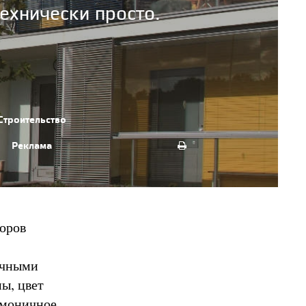
ехнически просто.
Строительство
Реклама
торов
ичными
ы, цвет
армоничное