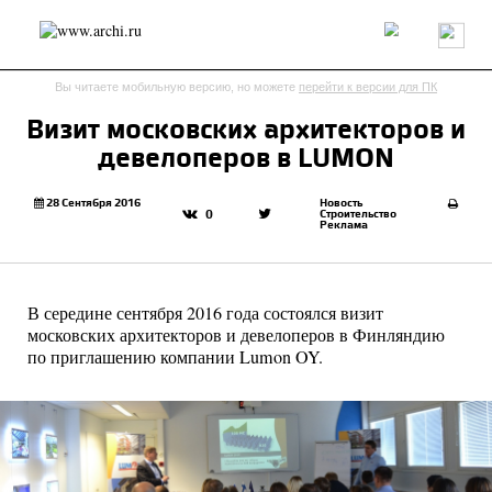
Россия
Мир
Технологии
Интерьер
Пресса
Архитекторы
Вы читаете мобильную версию, но можете
перейти к версии для ПК
Проекты
Конкурсы
События
Книги
Вакансии
Визит московских архитекторов и
девелоперов в LUMON
send.project
Анонсы конкурсов
Блог
Журнал
Интервью
Исследование
Мнение
28 Сентября 2016
Новость
Строительство
0
Реклама
Обзор
Объект
Результаты конкурса
Репортаж
Рецензия
Архитектура
Выставка
Дизайн
Иностранцы в России
Интерьер
В середине сентября 2016 года состоялся визит
Книги
Наследие
Образование
Урбанистика
московских архитекторов и девелоперов в Финляндию
Эко
по приглашению компании Lumon OY.