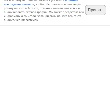
Мы используем файлы cookie как указано в
политике
конфиденциальности
, чтобы обеспечивать правильную
работу нашего веб-сайта, функций социальных сетей и
Принять
анализировать сетевой трафик. Мы также предоставляем
подпишитесь на наш
✕
телеграм @archi_ru
информацию об использовании вами нашего веб-сайта
аналитическим системам.
с 20 июля 1999 г.
Версия для ПК
Пользовательское соглашение
Контакты
Политика конфиденциальности
О нас
ООО «Архи.ру»
. Все права защищены.
®
®
архи.ру
, archi.ru
зарегистрированные торговые марки