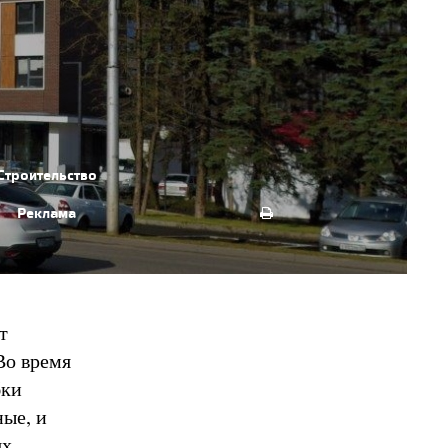
Строительство
Реклама
т
Во время
бки
ные, и
х.