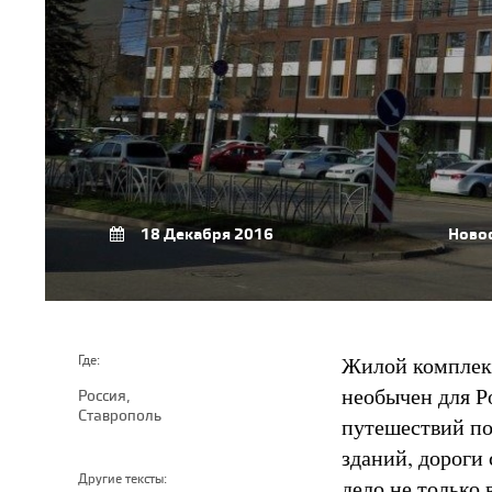
18 Декабря 2016
Ново
Жилой комплекс
Где:
необычен для Р
Россия,
Ставрополь
путешествий по
зданий, дороги
Другие тексты:
дело не только 