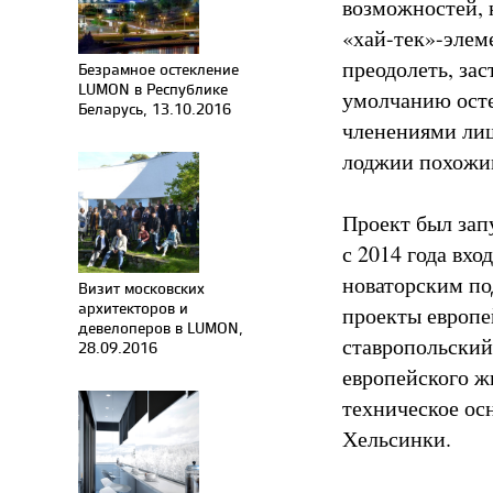
возможностей, 
«хай-тек»-элем
преодолеть, за
Безрамное остекление
LUMON в Республике
умолчанию осте
Беларусь, 13.10.2016
членениями лиш
лоджии похожим
Проект был за
с 2014 года вхо
новаторским по
Визит московских
архитекторов и
проекты европе
девелоперов в LUMON,
ставропольский
28.09.2016
европейского ж
техническое ос
Хельсинки.