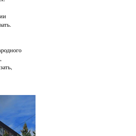
нии
вать.
ародного
,
зать,