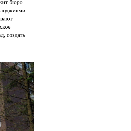
жит бюро
и лоджиями
ывают
ское
д, создать