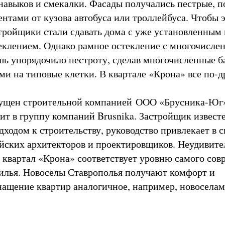
навыков и смекалки. Фасады получались пестрые, п
ентами от кузова автобуса или троллейбуса. Чтобы 
стройщики стали сдавать дома с уже установленным
клением. Однако рамное остекление с многочисл
ь упорядочило пестроту, сделав многочисленные б
и на типовые клетки. В квартале «Крона» все по-д
пущен строительной компанией ООО «Брусника-Юг»
дит в группу компаний Brusnika. Застройщик извест
дходом к строительству, руководство привлекает в с
йских архитекторов и проектировщиков. Неудивите
 квартал «Крона» соответствует уровню самого сов
илья. Новоселы Ставрополья получают комфорт и
нащение квартир аналогичное, например, новоселам