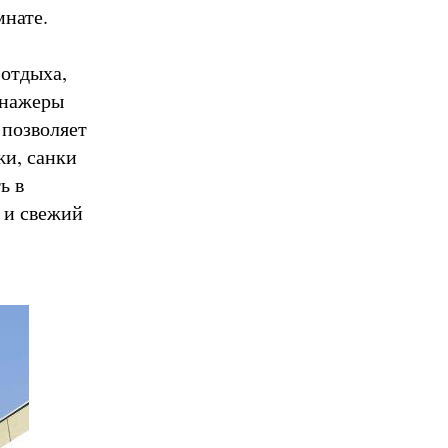
мнате.
 отдыха,
енажеры
 позволяет
жи, санки
ь в
 и свежий