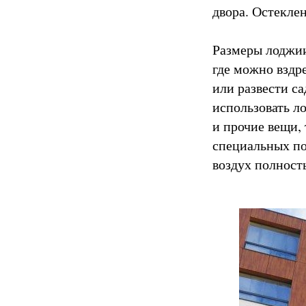
двора. Остекле
Размеры лоджии
где можно вздр
или развести с
использовать л
и прочие вещи,
специальных по
воздух полност