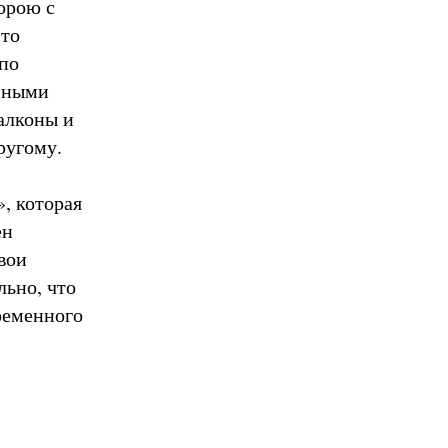
орою с
это
 по
енными
алконы и
ругому.
, которая
ен
вои
льно, что
ременного