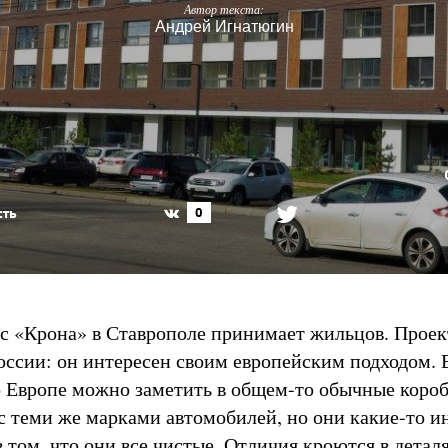
Автор текста:
Андрей Игнатюгин
сть
0
 «Крона» в Ставрополе принимает жильцов. Проек
оссии: он интересен своим европейским подходом. 
 Европе можно заметить в общем-то обычные коро
 с теми же марками автомобилей, но они какие-то и
в том, что они все чистые. Отличия кроются в деталя