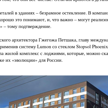
деталей в зданиях – безрамное остекление. В компа
хорошо это понимают, и, что важно – могут реализо
» – тому подтверждение.
ского архитектора Гжегожа Петшака, главу междун
применив систему Lumon со стеклом Stopsol Phoenix
ла жилой комплекс с лоджиями, которые, можно ска
ике их «эволюции» для России.