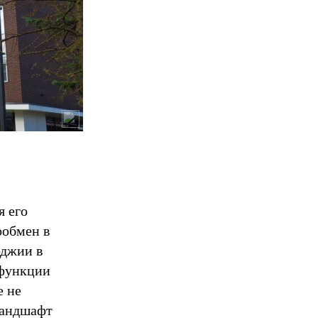
я его
ообмен в
оджии в
 функции
е не
ландшафт