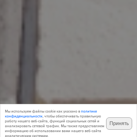
Новость
01 Марта 2016
Строительство
0
Мы используем файлы cookie как указано в
политике
Реклама
конфиденциальности
, чтобы обеспечивать правильную
работу нашего веб-сайта, функций социальных сетей и
Принять
анализировать сетевой трафик. Мы также предоставляем
подпишитесь на наш
✕
телеграм @archi_ru
информацию об использовании вами нашего веб-сайта
аналитическим системам.