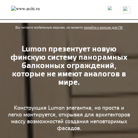
Россия
Мир
Технологии
Интерьер
Пресса
Архитекторы
Проекты
Конкурсы
События
Книги
Вакансии
Вы читаете мобильную версию, но можете
перейти к версии для ПК
Lumon презентует новую
send.project
Анонсы конкурсов
Блог
финскую систему панорамных
Журнал
Интервью
Исследование
Мнение
балконных ограждений,
Обзор
Объект
Результаты конкурса
которые не имеют аналогов в
Репортаж
Рецензия
Архитектура
Выставка
мире.
Дизайн
Иностранцы в России
Интерьер
Книги
Наследие
Образование
Урбанистика
Эко
Конструкция Lumon элегантна, но проста и
легко монтируется, открывая для архитекторов
массу возможностей создания неповторимых
фасадов.