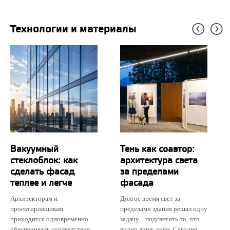
Технологии и материалы
Вакуумный
Тень как соавтор:
стеклоблок: как
архитектура света
сделать фасад
за пределами
теплее и легче
фасада
Архитекторам и
Долгое время свет за
проектировщикам
пределами здания решал одну
приходится одновременно
задачу – подсветить то, что
обеспечивать соответствие
видно лишь днём. Сегодня