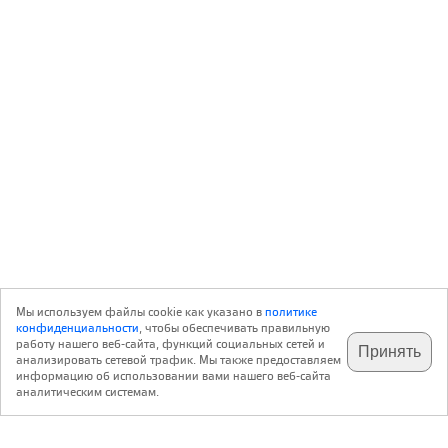
Мы используем файлы cookie как указано в
политике
конфиденциальности
, чтобы обеспечивать правильную
работу нашего веб-сайта, функций социальных сетей и
Принять
анализировать сетевой трафик. Мы также предоставляем
подпишитесь на наш
✕
телеграм @archi_ru
информацию об использовании вами нашего веб-сайта
аналитическим системам.
с 20 июля 1999 г.