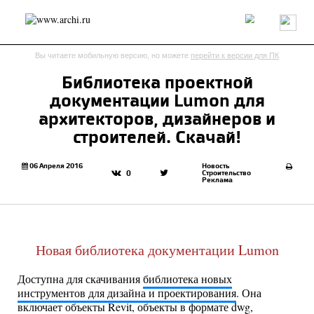
Россия
Мир
Технологии
Интерьер
Пресса
Архитекторы
Вы читаете мобильную версию, но можете
перейти к версии для ПК
Проекты
Конкурсы
События
Книги
Вакансии
Библиотека проектной
документации Lumon для
send.project
Анонсы конкурсов
Блог
архитекторов, дизайнеров и
Журнал
Интервью
Исследование
Мнение
строителей. Скачай!
Обзор
Объект
Результаты конкурса
Репортаж
Рецензия
Архитектура
Выставка
06 Апреля 2016
Новость
Строительство
0
Реклама
Дизайн
Иностранцы в России
Интерьер
Книги
Наследие
Образование
Урбанистика
Эко
Новая библиотека документации Lumon
Доступна для скачивания
библиотека новых
инструментов для дизайна и проектирования
. Она
включает объекты Revit, объекты в формате dwg,