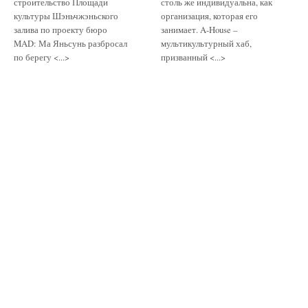
строительство Площади
столь же индивидуальна, как
культуры Шэньчжэньского
организация, которая его
залива по проекту бюро
занимает. A-House –
MAD: Ма Яньсунь разбросал
мультикультурный хаб,
по берегу <...>
призванный <...>