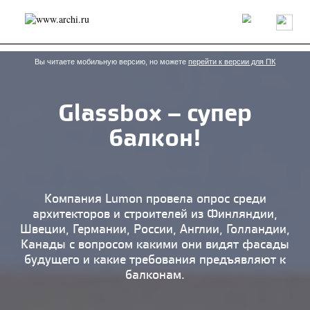
Россия
Мир
Технологии
Интерьер
Пресса
Архитекторы
Проекты
Конкурсы
События
Книги
Вакансии
Вы читаете мобильную версию, но можете
перейти к версии для ПК
Glassbox – супер
send.project
Анонсы конкурсов
Блог
балкон!
Журнал
Интервью
Исследование
Мнение
Обзор
Объект
Результаты конкурса
Репортаж
Рецензия
Архитектура
Выставка
Дизайн
Иностранцы в России
Интерьер
Компания Lumon провела опрос среди
Книги
Наследие
Образование
Урбанистика
архитекторов и строителей из Финляндии,
Эко
Швеции, Германии, России, Англии, Голландии,
Канады с вопросом какими они видят фасады
будущего и какие требования предъявляют к
балконам.