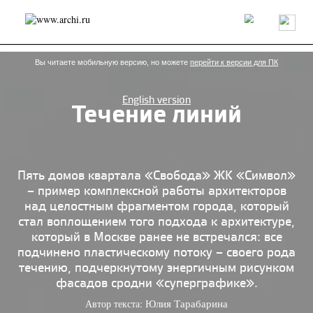
Россия
Мир
Технологии
Интерьер
Пресса
Архитекторы
Проекты
Конкурсы
События
Книги
Вакансии
Вы читаете мобильную версию, но можете
перейти к версии для ПК
English version
Течение линий
send.project
Анонсы конкурсов
Блог
Журнал
Интервью
Исследование
Мнение
Обзор
Объект
Результаты конкурса
Репортаж
Рецензия
Архитектура
Выставка
Пять домов квартала «Свобода» ЖК «Символ»
Дизайн
Иностранцы в России
Интерьер
– пример комплексной работы архитекторов
Книги
Наследие
Образование
Урбанистика
над целостным фрагментом города, который
Эко
стал воплощением того подхода к архитектуре,
который в Москве ранее не встречался: все
подчинено пластическому потоку – своего рода
течению, подчеркнутому энергичным рисунком
фасадов сродни «суперграфике».
Автор текста:
Юлия Тарабарина