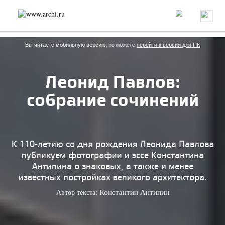
Россия
Мир
Технологии
Интерьер
Пресса
Архитекторы
Проекты
Конкурсы
События
Книги
Вакансии
Вы читаете мобильную версию, но можете
перейти к версии для ПК
Леонид Павлов:
send.project
Анонсы конкурсов
Блог
собрание сочинений
Журнал
Интервью
Исследование
Мнение
Обзор
Объект
Результаты конкурса
Репортаж
Рецензия
Архитектура
Выставка
Дизайн
Иностранцы в России
Интерьер
К 110-летию со дня рождения Леонида Павлова
Книги
Наследие
Образование
Урбанистика
публикуем фотографии и эссе Константина
Эко
Антипина о знаковых, а также и менее
известных постройках великого архитектора.
Автор текста:
Константин Антипин