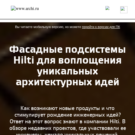
Россия
Мир
Технологии
Интерьер
Пресса
Архитекторы
Проекты
Конкурсы
События
Книги
Вакансии
Вы читаете мобильную версию, но можете
перейти к версии для ПК
Фасадные подсистемы
send.project
Анонсы конкурсов
Блог
Hilti для воплощения
Журнал
Интервью
Исследование
Мнение
Обзор
Объект
Результаты конкурса
уникальных
Репортаж
Рецензия
Архитектура
Выставка
архитектурных идей
Дизайн
Иностранцы в России
Интерьер
Книги
Наследие
Образование
Урбанистика
Эко
Как возникают новые продукты и что
стимулирует рождение инженерных идей?
Ответ на этот вопрос знают в компании Hilti. В
обзоре недавних проектов, где участвовали ее
инженеры, немало уникальных решений,