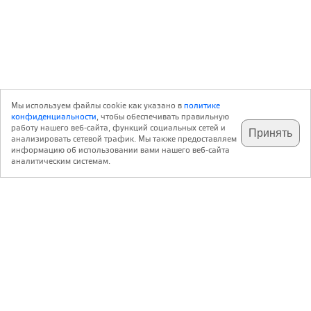
Мы используем файлы cookie как указано в
политике
конфиденциальности
, чтобы обеспечивать правильную
работу нашего веб-сайта, функций социальных сетей и
Принять
анализировать сетевой трафик. Мы также предоставляем
подпишитесь на наш
✕
телеграм @archi_ru
информацию об использовании вами нашего веб-сайта
аналитическим системам.
с 20 июля 1999 г.
Версия для ПК
Пользовательское соглашение
Контакты
Политика конфиденциальности
О нас
ООО «Архи.ру»
. Все права защищены.