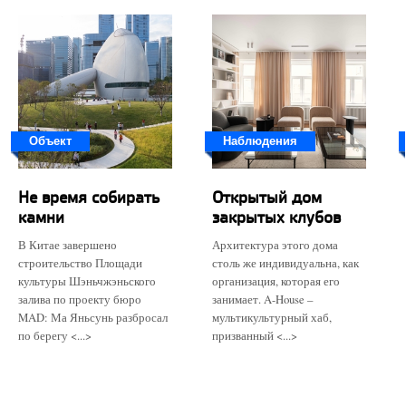
Объект
Наблюдения
Не время собирать
Открытый дом
камни
закрытых клубов
В Китае завершено
Архитектура этого дома
строительство Площади
столь же индивидуальна, как
культуры Шэньчжэньского
организация, которая его
залива по проекту бюро
занимает. A-House –
MAD: Ма Яньсунь разбросал
мультикультурный хаб,
по берегу <...>
призванный <...>