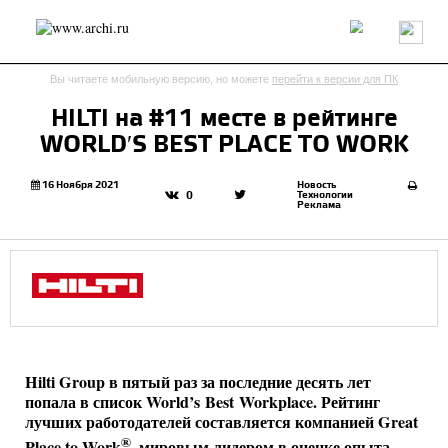
Россия
Мир
Технологии
Интерьер
Пресса
Архитекторы
Вы читаете мобильную версию, но можете
перейти к версии для ПК
Проекты
Конкурсы
События
Книги
Вакансии
HILTI на #11 месте в рейтинге
WORLD′S BEST PLACE TO WORK
send.project
Анонсы конкурсов
Блог
Журнал
Интервью
Исследование
Мнение
16 Ноября 2021
Новость
Технологии
0
Реклама
Обзор
Объект
Результаты конкурса
Репортаж
Рецензия
Архитектура
Выставка
Дизайн
Иностранцы в России
Интерьер
Книги
Наследие
Образование
Урбанистика
Эко
Hilti Group в пятый раз за последние десять лет
попала в список World’s Best Workplace. Рейтинг
лучших работодателей составляется компанией Great
®
Place to Work
, мировым лидером в оценке опыта