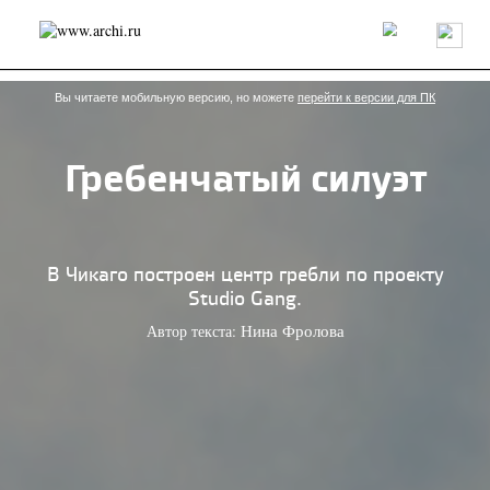
Россия
Мир
Технологии
Интерьер
Пресса
Архитекторы
Проекты
Конкурсы
События
Книги
Вакансии
Вы читаете мобильную версию, но можете
перейти к версии для ПК
Гребенчатый силуэт
send.project
Анонсы конкурсов
Блог
Журнал
Интервью
Исследование
Мнение
Обзор
Объект
Результаты конкурса
Репортаж
Рецензия
Архитектура
Выставка
В Чикаго построен центр гребли по проекту
Дизайн
Иностранцы в России
Интерьер
Studio Gang.
Книги
Наследие
Образование
Урбанистика
Автор текста:
Нина Фролова
Эко