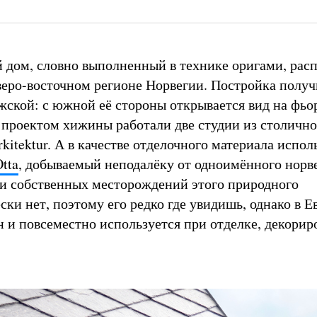
 дом, словно выполненный в технике оригами, рас
еро-восточном регионе Норвегии. Постройка получ
жской: с южной её стороны открывается вид на фьор
проектом хижины работали две студии из столично
 Arkitektur. А в качестве отделочного материала испол
tta
, добываемый неподалёку от одноимённого норв
ии собственных месторождений этого природного
ки нет, поэтому его редко где увидишь, однако в Е
н и повсеместно используется при отделке, декорир