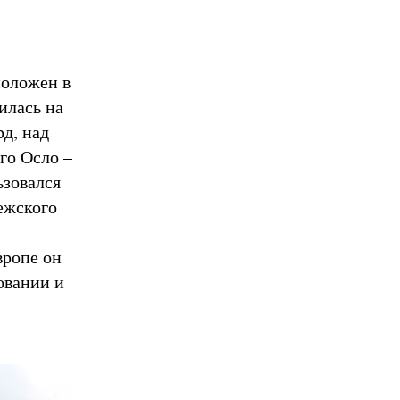
положен в
илась на
д, над
го Осло –
ьзовался
ежского
вропе он
овании и