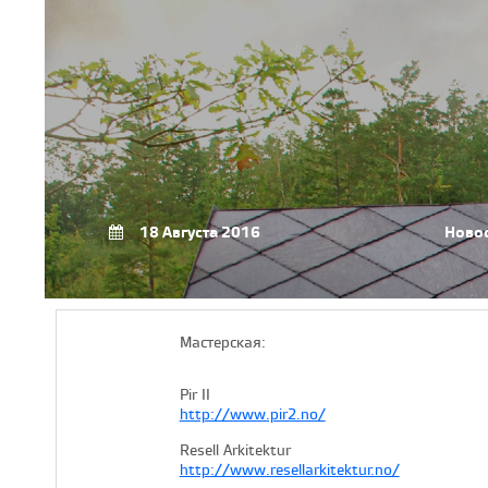
18 Августа 2016
Ново
Мастерская:
Pir II
http://www.pir2.no/
Resell Arkitektur
http://www.resellarkitektur.no/