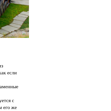
из
ак если
каменные
уется с
м его же