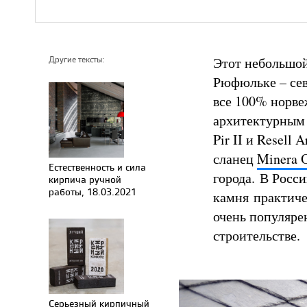
Этот небольшой
Другие тексты:
Рюфюльке – сев
все 100% норве
архитектурным 
Pir II и Resell
сланец
Minera O
Естественность и сила
города. В Росс
кирпича ручной
работы, 18.03.2021
камня практичес
очень популяре
строительстве.
Серьезный кирпичный