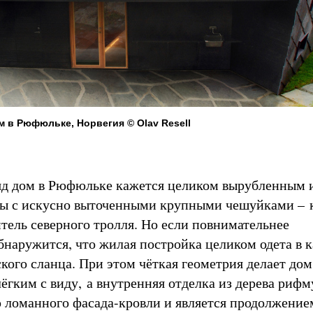
 в Рюфюльке, Норвегия © Olav Resell
яд дом в Рюфюльке кажется целиком вырубленным 
ы с искусно выточенными крупными чешуйками – к
итель северного тролля. Но если повнимательнее
обнаружится, что жилая постройка целиком одета в 
кого сланца. При этом чёткая геометрия делает дом
ёгким с виду, а внутренняя отделка из дерева рифм
 ломанного фасада-кровли и является продолжение