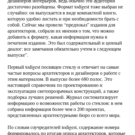
дизайнеров интерьеров, ведь обычно эти аудитории
достаточно разобщены. Формат todigest тоже выбран не
случайно: он выпускается в виде компактной книги,
которую удобно листать и при необходимости брать с
собой. Сейчас мы провели “предпоказ” издания для
архитекторов, собрали их мнения о том, что можно
добавить к формату, какая информация нужна в
печатном издании. Это был содержательный и ценный
диалог: все замечания обязательно учтем в следующем
выпуске”.
Первый todigest посвящен стеклу и отвечает на самые
частые вопросы архитекторов и дизайнеров о работе с
этим материалом. В выпуске более 680 полос. Это
настоящий справочник по проектированию и
эксплуатации светопрозрачных конструкций, а также
подборка лучших решений. Журнал систематизирует
информацию о возможностях работы со стеклом: в нем
собрана информация более чем о 200 проектах,
представленных архитектурными бюро со всего мира.
По словам соучредителей todigest, содержание номера
формировалось по итогам опроса архитекторов, которые