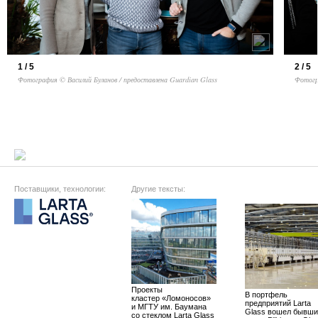
1 / 5
2 / 5
Фотография © Василий Буланов / предоставлена Guardian Glass
Фотогр
Поставщики, технологии:
Другие тексты:
Проекты
В портфель
кластер «Ломоносов»
предприятий Larta
и МГТУ им. Баумана
Glass вошел бывши
со стеклом Larta Glass