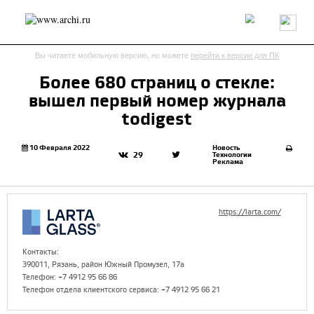
Россия
Мир
Технологии
Интерьер
Пресса
Архитекторы
Вы читаете мобильную версию, но можете
перейти к версии для ПК
Проекты
Конкурсы
События
Книги
Вакансии
Более 680 страниц о стекле:
вышел первый номер журнала
send.project
Анонсы конкурсов
Блог
todigest
Журнал
Интервью
Исследование
Мнение
Обзор
Объект
Результаты конкурса
10 Февраля 2022
Новость
Технологии
29
Реклама
Репортаж
Рецензия
Архитектура
Выставка
Дизайн
Иностранцы в России
Интерьер
Книги
Наследие
Образование
Урбанистика
https://larta.com/
Эко
Контакты:
390011, Рязань, район Южный Промузел, 17а
Телефон: +7 4912 95 66 86
Телефон отдела клиентского сервиса: +7 4912 95 66 21