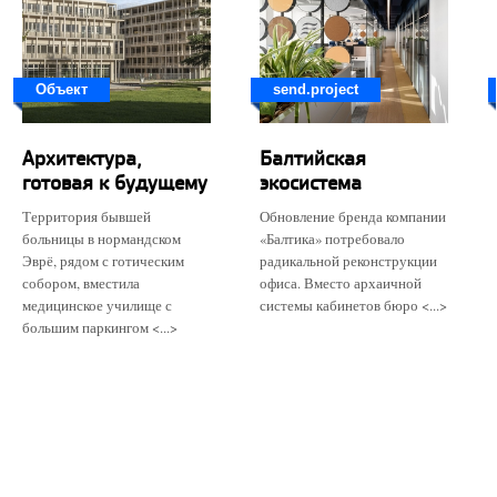
Объект
send.project
Архитектура,
Балтийская
готовая к будущему
экосистема
Территория бывшей
Обновление бренда компании
больницы в нормандском
«Балтика» потребовало
Эврё, рядом с готическим
радикальной реконструкции
собором, вместила
офиса. Вместо архаичной
медицинское училище с
системы кабинетов бюро <...>
большим паркингом <...>