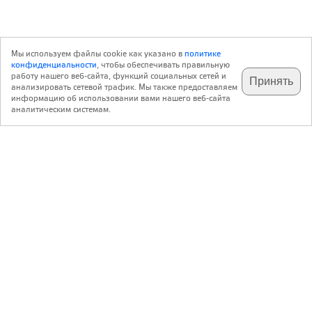
Мы используем файлы cookie как указано в
политике
конфиденциальности
, чтобы обеспечивать правильную
работу нашего веб-сайта, функций социальных сетей и
Принять
анализировать сетевой трафик. Мы также предоставляем
подпишитесь на наш
✕
телеграм @archi_ru
информацию об использовании вами нашего веб-сайта
аналитическим системам.
с 20 июля 1999 г.
Версия для ПК
Пользовательское соглашение
Контакты
Политика конфиденциальности
О нас
ООО «Архи.ру»
. Все права защищены.
®
®
архи.ру
, archi.ru
зарегистрированные торговые марки