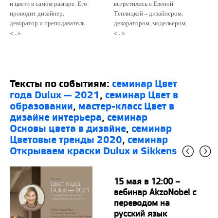
и цвет» в самом разгаре. Его
встретились с Еленой
проводит дизайнер,
Теплицкой – дизайнером,
декоратор и преподаватель
декоратором, модельером,
<...>
<...>
Тексты по событиям:
семинар Цвет
года Dulux — 2021
,
семинар Цвет в
образовании
,
мастер-класс Цвет в
дизайне интерьера
,
семинар
Основы цвета в дизайне
,
семинар
Цветовые тренды 2020
,
семинар
Открываем краски Dulux и Sikkens
15 мая в 12:00 –
вебинар AkzoNobel с
переводом на
русский язык