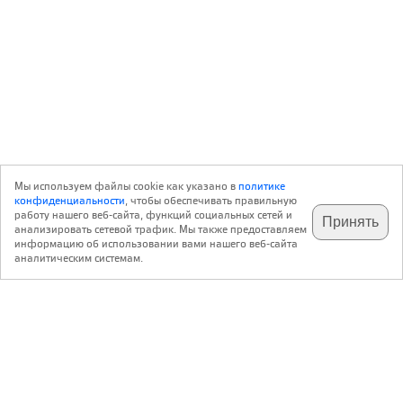
Мы используем файлы cookie как указано в
политике
конфиденциальности
, чтобы обеспечивать правильную
работу нашего веб-сайта, функций социальных сетей и
Принять
анализировать сетевой трафик. Мы также предоставляем
подпишитесь на наш
✕
телеграм @archi_ru
информацию об использовании вами нашего веб-сайта
аналитическим системам.
с 20 июля 1999 г.
Версия для ПК
Пользовательское соглашение
Контакты
Политика конфиденциальности
О нас