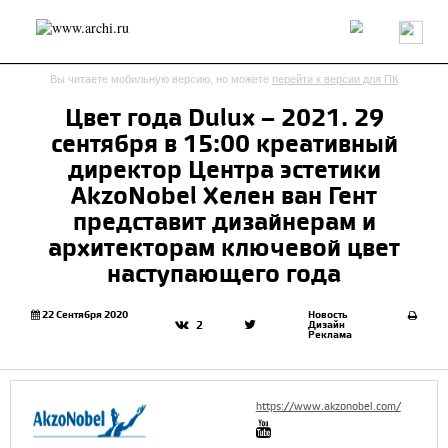
Россия
Мир
Технологии
Интерьер
Пресса
Архитекторы
Вы читаете мобильную версию, но можете
перейти к версии для ПК
Проекты
Конкурсы
События
Книги
Вакансии
Цвет года Dulux – 2021. 29
сентября в 15:00 креативный
send.project
Анонсы конкурсов
Блог
директор Центра эстетики
Журнал
Интервью
Исследование
Мнение
AkzoNobel Хелен ван Гент
Обзор
Объект
Результаты конкурса
представит дизайнерам и
Репортаж
Рецензия
Архитектура
Выставка
архитекторам ключевой цвет
Дизайн
Иностранцы в России
Интерьер
наступающего года
Книги
Наследие
Образование
Урбанистика
Эко
22 Сентября 2020
Новость
Дизайн
2
Реклама
https://www.akzonobel.com/