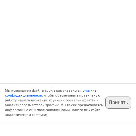
Мы используем файлы cookie как указано в
политике
конфиденциальности
, чтобы обеспечивать правильную
работу нашего веб-сайта, функций социальных сетей и
Принять
анализировать сетевой трафик. Мы также предоставляем
подпишитесь на наш
✕
телеграм @archi_ru
информацию об использовании вами нашего веб-сайта
аналитическим системам.
с 20 июля 1999 г.