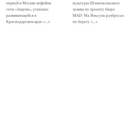
первой в Москве кофейни
культуры Шэньчжэньского
сети «Зацепи», успешно
залива по проекту бюро
развивающейся в
MAD: Ма Яньсунь разбросал
Краснодарском крае <...>
по берегу <...>