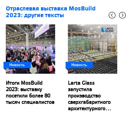
отраслевая выставка MosBuild
2023: другие тексты
Новость
Новость
Итоги MosBuild
Larta Glass
2023: выставку
запустила
посетили более 80
производство
тысяч специалистов
сверхгабаритного
архитектурного...