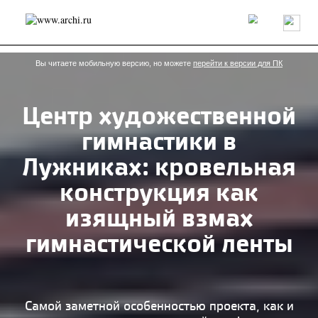
Россия
Мир
Технологии
Интерьер
Пресса
Архитекторы
Проекты
Конкурсы
События
Книги
Вакансии
Вы читаете мобильную версию, но можете
перейти к версии для ПК
Центр художественной
send.project
Анонсы конкурсов
Блог
гимнастики в
Журнал
Интервью
Исследование
Мнение
Обзор
Объект
Результаты конкурса
Лужниках: кровельная
Репортаж
Рецензия
Архитектура
Выставка
конструкция как
Дизайн
Иностранцы в России
Интерьер
Книги
Наследие
Образование
Урбанистика
изящный взмах
Эко
гимнастической ленты
Самой заметной особенностью проекта, как и