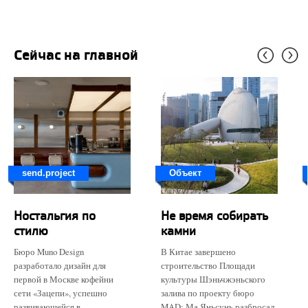
Сейчас на главной
send.project
Объект
Ностальгия по
Не время собирать
стилю
камни
Бюро Muno Design
В Китае завершено
разработало дизайн для
строительство Площади
первой в Москве кофейни
культуры Шэньчжэньского
сети «Зацепи», успешно
залива по проекту бюро
развивающейся в
MAD: Ма Яньсунь разбросал