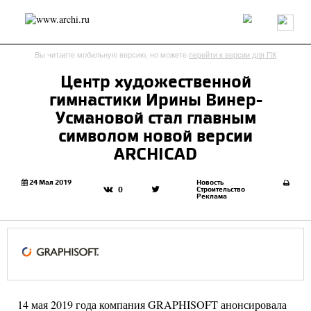
Россия
Мир
Технологии
Интерьер
Пресса
Архитекторы
Вы читаете мобильную версию, но можете
перейти к версии для ПК
Проекты
Конкурсы
События
Книги
Вакансии
Центр художественной
гимнастики Ирины Винер-
send.project
Анонсы конкурсов
Блог
Усмановой стал главным
Журнал
Интервью
Исследование
Мнение
символом новой версии
Обзор
Объект
Результаты конкурса
ARCHICAD
Репортаж
Рецензия
Архитектура
Выставка
Дизайн
Иностранцы в России
Интерьер
24 Мая 2019
Новость
Строительство
0
Реклама
Книги
Наследие
Образование
Урбанистика
Эко
14 мая 2019 года компания GRAPHISOFT анонсировала