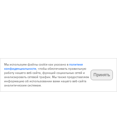
Мы используем файлы cookie как указано в
политике
конфиденциальности
, чтобы обеспечивать правильную
работу нашего веб-сайта, функций социальных сетей и
Принять
анализировать сетевой трафик. Мы также предоставляем
подпишитесь на наш
✕
телеграм @archi_ru
информацию об использовании вами нашего веб-сайта
аналитическим системам.
с 20 июля 1999 г.
Версия для ПК
Пользовательское соглашение
Контакты
Политика конфиденциальности