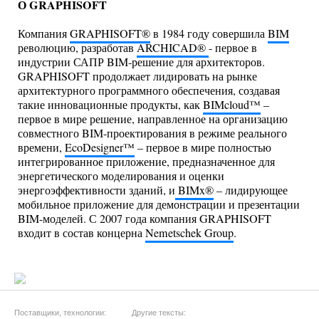
О GRAPHISOFT
Компания
GRAPHISOFT®
в 1984 году совершила
BIM
революцию, разработав
ARCHICAD®
- первое в
индустрии САПР BIM-решение для архитекторов.
GRAPHISOFT продолжает лидировать на рынке
архитектурного программного обеспечения, создавая
такие инновационные продукты, как
BIMcloud™
–
первое в мире решение, направленное на организацию
совместного BIM-проектирования в режиме реального
времени,
EcoDesigner™
– первое в мире полностью
интегрированное приложение, предназначенное для
энергетического моделирования и оценки
энергоэффективности зданий, и
BIMx®
– лидирующее
мобильное приложение для демонстрации и презентации
BIM-моделей. С 2007 года компания GRAPHISOFT
входит в состав концерна
Nemetschek Group
.
Поставщики, технологии:
Другие тексты: