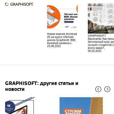
Новая версия Archicad
GRAPHISOFT
25 на курсе «Летняя
Basecamp: Как про
школа Graphisoft: BIM.
бесплатный курс дл
Базовый уровень»,
лучших студентов 
23.08.2021
всего мира?,
05.03.2021
GRAPHISOFT: другие статьи и
новости