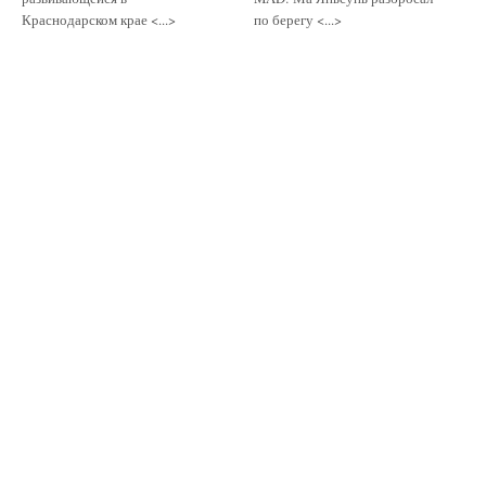
Краснодарском крае <...>
по берегу <...>