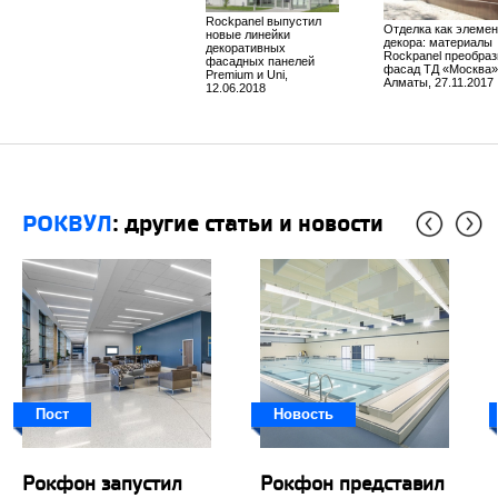
Rockpanel выпустил
Отделка как элемен
новые линейки
декора: материалы
декоративных
Rockpanel преобраз
фасадных панелей
фасад ТД «Москва»
Premium и Uni,
Алматы, 27.11.2017
12.06.2018
РОКВУЛ
: другие статьи и новости
Пост
Новость
Рокфон запустил
Рокфон представил