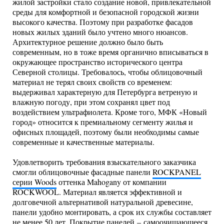
жилой застройки стало создание новой, привлекательной
среды для комфортной и безопасной городской жизни
высокого качества. Поэтому при разработке фасадов
новых жилых зданий было учтено много нюансов.
Архитектурное решение должно было быть
современным, но в тоже время органично вписываться в
окружающее пространство исторического центра
Северной столицы. Требовалось, чтобы облицовочный
материал не терял своих свойств со временем:
выдерживал характерную для Петербурга ветреную и
влажную погоду, при этом сохранял цвет под
воздействием ультрафиолета. Кроме того, МФК «Новый
город» относится к премиальному сегменту жилья и
офисных площадей, поэтому были необходимы самые
современные и качественные материалы.
Удовлетворить требования взыскательного заказчика
смогли облицовочные фасадные панели
ROCKPANEL
серии Woods
оттенка Mahogany от компании
ROCKWOOL. Материал является эффективной и
долговечной альтернативой натуральной древесине,
панели удобно монтировать, а срок их службы составляет
не менее 50 лет. Покрытие панелей – самоочищающееся