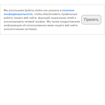
Мы используем файлы cookie как указано в
политике
конфиденциальности
, чтобы обеспечивать правильную
работу нашего веб-сайта, функций социальных сетей и
Принять
анализировать сетевой трафик. Мы также предоставляем
подпишитесь на наш
✕
телеграм @archi_ru
информацию об использовании вами нашего веб-сайта
аналитическим системам.
с 20 июля 1999 г.
Версия для ПК
Пользовательское соглашение
Контакты
Политика конфиденциальности
О нас
ООО «Архи.ру»
. Все права защищены.
®
®
архи.ру
, archi.ru
зарегистрированные торговые марки