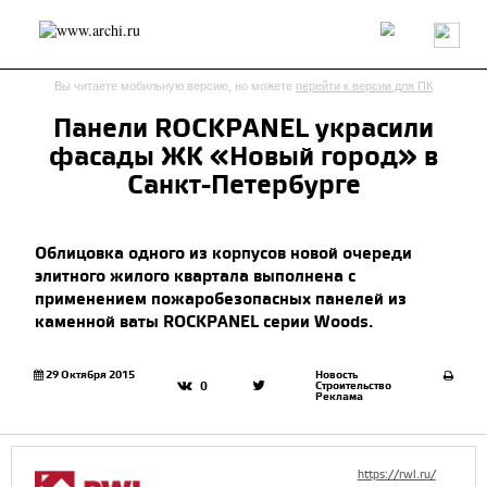
Россия
Мир
Технологии
Интерьер
Пресса
Архитекторы
Вы читаете мобильную версию, но можете
перейти к версии для ПК
Проекты
Конкурсы
События
Книги
Вакансии
Панели ROCKPANEL украсили
фасады ЖК «Новый город» в
send.project
Анонсы конкурсов
Блог
Санкт-Петербурге
Журнал
Интервью
Исследование
Мнение
Обзор
Объект
Результаты конкурса
Облицовка одного из корпусов новой очереди
Репортаж
Рецензия
Архитектура
Выставка
элитного жилого квартала выполнена с
Дизайн
Иностранцы в России
Интерьер
применением пожаробезопасных панелей из
Книги
Наследие
Образование
Урбанистика
каменной ваты ROCKPANEL серии Woods.
Эко
29 Октября 2015
Новость
Строительство
0
Реклама
https://rwl.ru/