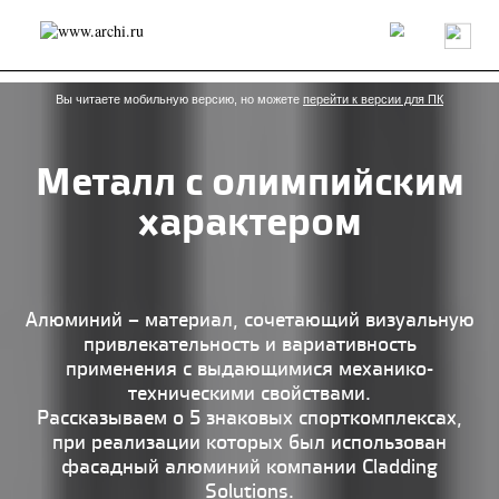
Россия
Мир
Технологии
Интерьер
Пресса
Архитекторы
Проекты
Конкурсы
События
Книги
Вакансии
Вы читаете мобильную версию, но можете
перейти к версии для ПК
Металл с олимпийским
send.project
Анонсы конкурсов
Блог
характером
Журнал
Интервью
Исследование
Мнение
Обзор
Объект
Результаты конкурса
Репортаж
Рецензия
Архитектура
Выставка
Дизайн
Иностранцы в России
Интерьер
Алюминий – материал, сочетающий визуальную
Книги
Наследие
Образование
Урбанистика
привлекательность и вариативность
Эко
применения с выдающимися механико-
техническими свойствами.
Рассказываем о 5 знаковых спорткомплексах,
при реализации которых был использован
фасадный алюминий компании Cladding
Solutions.