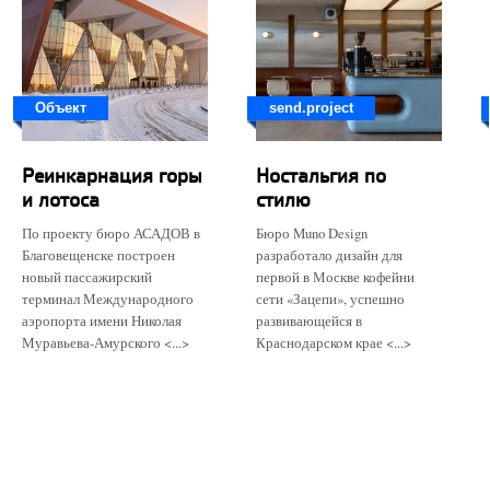
Объект
send.project
Реинкарнация горы
Ностальгия по
и лотоса
стилю
По проекту бюро АСАДОВ в
Бюро Muno Design
Благовещенске построен
разработало дизайн для
новый пассажирский
первой в Москве кофейни
терминал Международного
сети «Зацепи», успешно
аэропорта имени Николая
развивающейся в
Муравьева-Амурского <...>
Краснодарском крае <...>