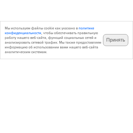
Мы используем файлы cookie как указано в
политике
конфиденциальности
, чтобы обеспечивать правильную
работу нашего веб-сайта, функций социальных сетей и
Принять
анализировать сетевой трафик. Мы также предоставляем
подпишитесь на наш
✕
телеграм @archi_ru
информацию об использовании вами нашего веб-сайта
аналитическим системам.
с 20 июля 1999 г.
Версия для ПК
Пользовательское соглашение
Контакты
Политика конфиденциальности
О нас
ООО «Архи.ру»
. Все права защищены.
®
®
архи.ру
, archi.ru
зарегистрированные торговые марки