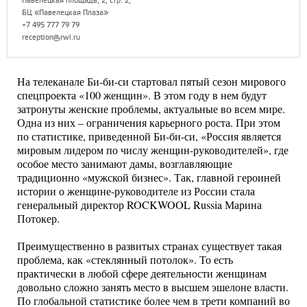
Павелецкая площадь, 2, стр. 2,
БЦ «Павелецкая Плаза»
+7 495 777 79 79
reception@rwl.ru
На телеканале Би-би-си стартовал пятый сезон мирового
спецпроекта «100 женщин». В этом году в нем будут
затронуты женские проблемы, актуальные во всем мире.
Одна из них – ограничения карьерного роста. При этом
по статистике, приведенной Би-би-си, «Россия является
мировым лидером по числу женщин-руководителей», где
особое место занимают дамы, возглавляющие
традиционно «мужской бизнес». Так, главной героиней
истории о женщине-руководителе из России стала
генеральный директор ROCKWOOL Russia Марина
Потокер.
Преимущественно в развитых странах существует такая
проблема, как «стеклянный потолок». То есть
практически в любой сфере деятельности женщинам
довольно сложно занять место в высшем эшелоне власти.
По глобальной статистике более чем в трети компаний во