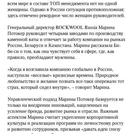
всем мире в составе ТОП-менеджмента нет ни одной
женщины. Однако в России ситуация противоположная:
здесь отмечено рекордное число женщин-руководителей.
Генеральный директор ROCKWOOL Russia Марина
Потокер руководит четырьмя заводами по производству
каменной ваты и отвечает за работу компании на рынках
России, Беларуси и Казахстана. Марина рассказала Би-
би-си о том, как она чувствует себя в сфере, где, как
правило, преобладают мужчины.
«Когда я возглавила компанию глобально в России,
наступили «веселые» кризисные времена. Природное
любопытство и желание познать все-таки опережало тот
страх, который сидел внутри», – говорит Марина.
Управленческий подход Марины Потокер базируется не
только на внедрении инноваций, нацеленных на
усиление бренда, развитие рынка и отрасли. Важным
аспектом Марина считает укрепление корпоративной
культуры и реализации программ по личностному росту
и развитию сотрудников, призывая «давать идеи снизу