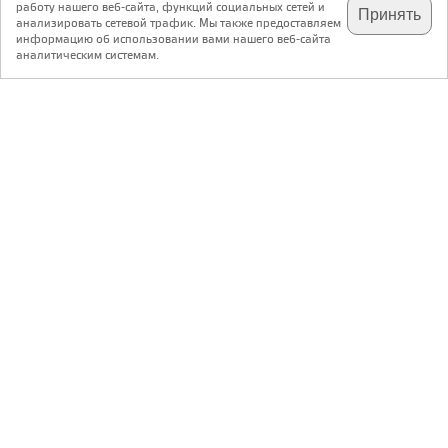
работу нашего веб-сайта, функций социальных сетей и
Принять
анализировать сетевой трафик. Мы также предоставляем
подпишитесь на наш
✕
телеграм @archi_ru
информацию об использовании вами нашего веб-сайта
аналитическим системам.
с 20 июля 1999 г.
Версия для ПК
Пользовательское соглашение
Контакты
Политика конфиденциальности
О нас
ООО «Архи.ру»
. Все права защищены.
®
®
архи.ру
, archi.ru
зарегистрированные торговые марки