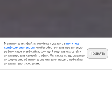
Новость
31 Августа 2017
Мы используем файлы cookie как указано в
политике
0
Реклама
конфиденциальности
, чтобы обеспечивать правильную
работу нашего веб-сайта, функций социальных сетей и
Принять
анализировать сетевой трафик. Мы также предоставляем
подпишитесь на наш
✕
телеграм @archi_ru
информацию об использовании вами нашего веб-сайта
https://rwl.ru/
аналитическим системам.
Контакты:
115054 г. Москва,
Павелецкая площадь, 2, стр. 2,
БЦ «Павелецкая Плаза»
+7 495 777 79 79
reception@rwl.ru