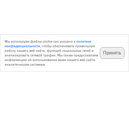
Мы используем файлы cookie как указано в
политике
конфиденциальности
, чтобы обеспечивать правильную
работу нашего веб-сайта, функций социальных сетей и
Принять
анализировать сетевой трафик. Мы также предоставляем
подпишитесь на наш
✕
телеграм @archi_ru
информацию об использовании вами нашего веб-сайта
аналитическим системам.
с 20 июля 1999 г.
Версия для ПК
Пользовательское соглашение
Контакты
Политика конфиденциальности
О нас
ООО «Архи.ру»
. Все права защищены.