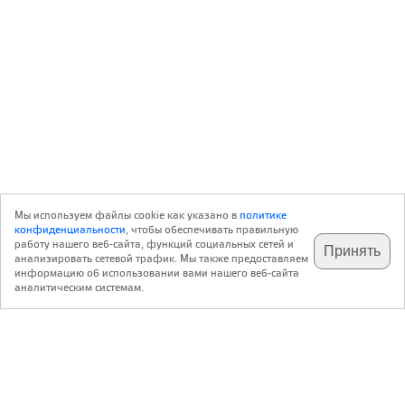
Мы используем файлы cookie как указано в
политике
конфиденциальности
, чтобы обеспечивать правильную
работу нашего веб-сайта, функций социальных сетей и
Принять
анализировать сетевой трафик. Мы также предоставляем
подпишитесь на наш
✕
телеграм @archi_ru
информацию об использовании вами нашего веб-сайта
аналитическим системам.
с 20 июля 1999 г.
Версия для ПК
Пользовательское соглашение
Контакты
Политика конфиденциальности