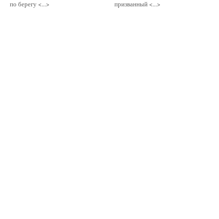
по берегу <...>
призванный <...>