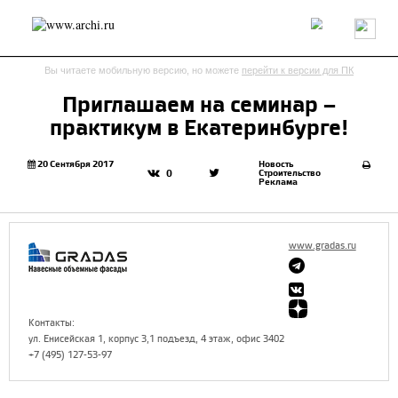
Россия
Мир
Технологии
Интерьер
Пресса
Архитекторы
Вы читаете мобильную версию, но можете
перейти к версии для ПК
Проекты
Конкурсы
События
Книги
Вакансии
Приглашаем на семинар –
практикум в Екатеринбурге!
send.project
Анонсы конкурсов
Блог
Журнал
Интервью
Исследование
Мнение
20 Сентября 2017
Новость
Строительство
0
Реклама
Обзор
Объект
Результаты конкурса
Репортаж
Рецензия
Архитектура
Выставка
Дизайн
Иностранцы в России
Интерьер
www.gradas.ru
Книги
Наследие
Образование
Урбанистика
Эко
Контакты:
ул. Енисейская 1, корпус 3,1 подъезд, 4 этаж, офис 3402
+7 (495) 127-53-97