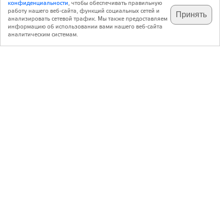
конфиденциальности
, чтобы обеспечивать правильную
работу нашего веб-сайта, функций социальных сетей и
Принять
анализировать сетевой трафик. Мы также предоставляем
подпишитесь на наш
✕
телеграм @archi_ru
информацию об использовании вами нашего веб-сайта
аналитическим системам.
Екатерина Климова,
PR специалист Студии Архитектуры Подвижного
Стекла ЮБК:
На днях
Студия Архитектуры Подвижного Стекла ЮБК
успешно завершила сложнейший проект для владельца