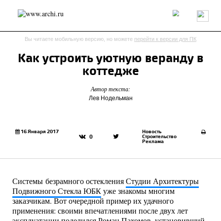
Россия
Мир
Технологии
Интерьер
Пресса
Архитекторы
Вы читаете мобильную версию, но можете
перейти к версии для ПК
Проекты
Конкурсы
События
Книги
Вакансии
Как устроить уютную веранду в
коттедже
send.project
Анонсы конкурсов
Блог
Автор текста:
Журнал
Интервью
Исследование
Мнение
Лев Нодельман
Обзор
Объект
Результаты конкурса
Репортаж
Рецензия
Архитектура
Выставка
Дизайн
Иностранцы в России
Интерьер
16 Января 2017
Новость
Строительство
0
Книги
Наследие
Образование
Урбанистика
Реклама
Эко
Системы безрамного остекления
Студии Архитектуры
Подвижного Стекла ЮБК
уже знакомы многим
заказчикам. Вот очередной пример их удачного
применения: своими впечатлениями после двух лет
эксплуатации поделился Роман Пахомов, установивший