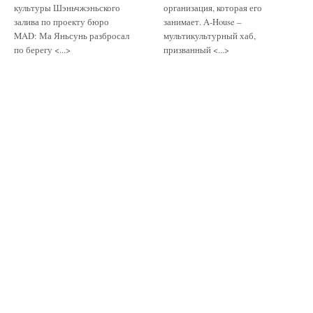
культуры Шэньчжэньского
организация, которая его
залива по проекту бюро
занимает. A-House –
MAD: Ма Яньсунь разбросал
мультикультурный хаб,
по берегу <...>
призванный <...>