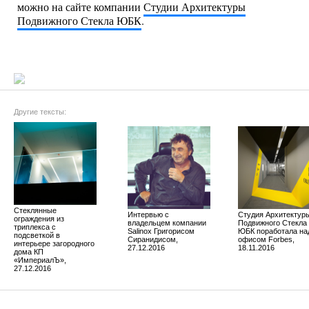
можно на сайте компании
Студии Архитектуры
Подвижного Стекла ЮБК
.
Другие тексты:
Стеклянные
Интервью с
Студия Архитектур
ограждения из
владельцем компании
Подвижного Стекла
триплекса с
Salinox Григорисом
ЮБК поработала на
подсветкой в
Сиранидисом,
офисом Forbes,
интерьере загородного
27.12.2016
18.11.2016
дома КП
«ИмпериалЪ»,
27.12.2016