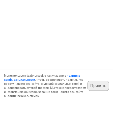
Мы используем файлы cookie как указано в
политике
конфиденциальности
, чтобы обеспечивать правильную
работу нашего веб-сайта, функций социальных сетей и
Принять
анализировать сетевой трафик. Мы также предоставляем
подпишитесь на наш
✕
телеграм @archi_ru
информацию об использовании вами нашего веб-сайта
аналитическим системам.
с 20 июля 1999 г.