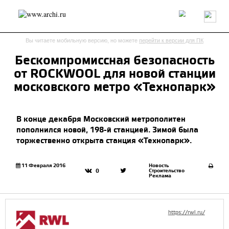
Россия
Мир
Технологии
Интерьер
Пресса
Архитекторы
Вы читаете мобильную версию, но можете
перейти к версии для ПК
Проекты
Конкурсы
События
Книги
Вакансии
Бескомпромиссная безопасность
от ROCKWOOL для новой станции
send.project
Анонсы конкурсов
Блог
московского метро «Технопарк»
Журнал
Интервью
Исследование
Мнение
Обзор
Объект
Результаты конкурса
В конце декабря Московский метрополитен
Репортаж
Рецензия
Архитектура
Выставка
пополнился новой, 198-й станцией. Зимой была
Дизайн
Иностранцы в России
Интерьер
торжественно открыта станция «Технопарк».
Книги
Наследие
Образование
Урбанистика
Эко
11 Февраля 2016
Новость
Строительство
0
Реклама
https://rwl.ru/