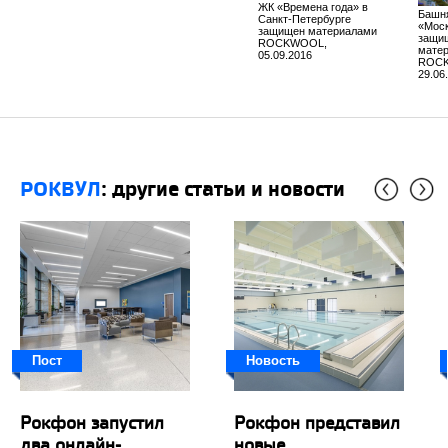
ЖК «Времена года» в
Башн
Санкт-Петербурге
«Мос
защищен материалами
защи
ROCKWOOL,
мате
05.09.2016
ROC
29.06
РОКВУЛ
: другие статьи и новости
Пост
Новость
Рокфон запустил
Рокфон представил
два онлайн-
новые