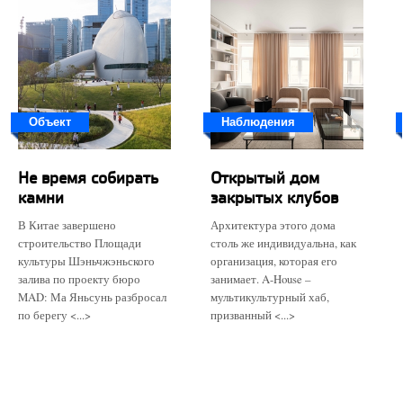
Объект
Наблюдения
Не время собирать
Открытый дом
камни
закрытых клубов
В Китае завершено
Архитектура этого дома
строительство Площади
столь же индивидуальна, как
культуры Шэньчжэньского
организация, которая его
залива по проекту бюро
занимает. A-House –
MAD: Ма Яньсунь разбросал
мультикультурный хаб,
по берегу <...>
призванный <...>