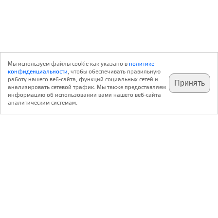
Мы используем файлы cookie как указано в
политике
конфиденциальности
, чтобы обеспечивать правильную
работу нашего веб-сайта, функций социальных сетей и
Принять
анализировать сетевой трафик. Мы также предоставляем
подпишитесь на наш
✕
телеграм @archi_ru
информацию об использовании вами нашего веб-сайта
аналитическим системам.
с 20 июля 1999 г.
Версия для ПК
Пользовательское соглашение
Контакты
Политика конфиденциальности
О нас
ООО «Архи.ру»
. Все права защищены.