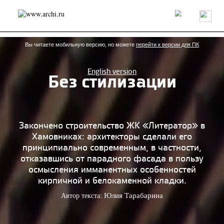
Россия
Мир
Технологии
Интерьер
Пресса
Архитекторы
Проекты
Конкурсы
События
Книги
Вакансии
Вы читаете мобильную версию, но можете
перейти к версии для ПК
English version
Без стилизации
send.project
Анонсы конкурсов
Блог
Журнал
Интервью
Исследование
Мнение
Обзор
Объект
Результаты конкурса
Репортаж
Рецензия
Архитектура
Выставка
Закончено строительство ЖК «Литератор» в
Дизайн
Иностранцы в России
Интерьер
Хамовниках: архитекторы сделали его
Книги
Наследие
Образование
Урбанистика
принципиально современным, в частности,
Эко
отказавшись от парадного фасада в пользу
осмысления имманентных особенностей
кирпичной и белокаменной кладки.
Автор текста:
Юлия Тарабарина