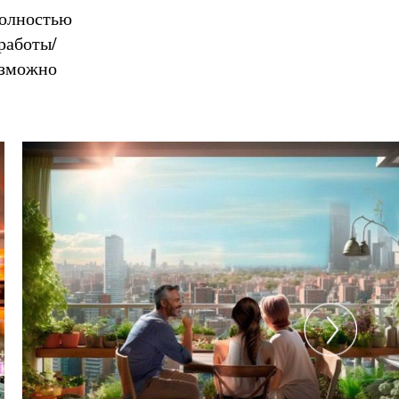
полностью
работы/
озможно