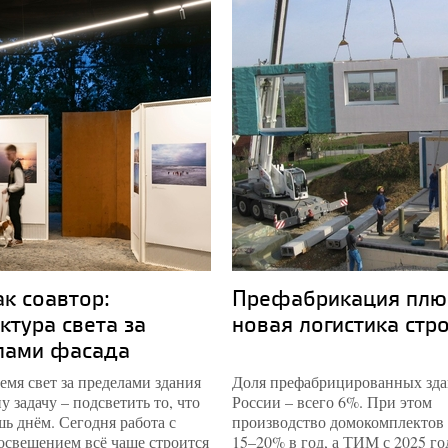
ак соавтор:
Префабрикация плю
ктура света за
новая логистика стр
лами фасада
емя свет за пределами здания
Доля префабрицированных зда
у задачу – подсветить то, что
России – всего 6%. При этом
ь днём. Сегодня работа с
производство домокомплектов 
освещением всё чаще строится
15–20% в год, а ТИМ с 2025 го