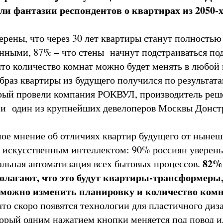
ли фантазии респондентов о квартирах из 2050-х
ерены, что через 30 лет квартиры станут полностью
нными, 87% – что стены начнут подстраиваться по
 что количество комнат можно будет менять в любой
браз квартиры из будущего получился по результат
орый провели компания РОКВУЛ, производитель реш
 и один из крупнейших девелоперов Москвы Донс
ое мнение об отличиях квартир будущего от нынеш
с искусственным интеллектом: 90% россиян уверены
82%
альная автоматизация всех бытовых процессов.
лагают, что это будут квартиры-трансформеры, 
можно изменить планировку и количество комн
что скоро появятся технологии для пластичного диз
торый одним нажатием кнопки меняется под повод 