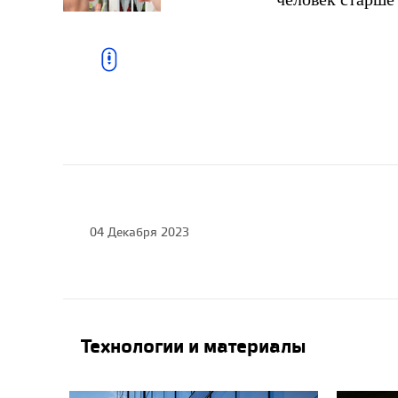
Строительный сезон
2023: быстро строим
тёплый загородный
ДОМ с негорючей
каменной ватой
ROCKWOOL,
21.04.2023
04 Декабря 2023
Нетипичные ошибки:
почему вместо дома А-
класса получится
просто дорогой
коттедж?, 16.08.2022
Технологии и материалы