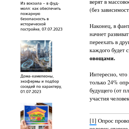
верят в массов
Из вокзала – в фуд-
молл: как обеспечить
(без зависимос
пожарную
безопасность в
исторической
Наконец, в фан
постройке, 07.07.2023
начнет развива
переехать в дру
каждого будет 
овощами.
Интересно, что
Дома-хамелеоны,
экофермы и подбор
только 24% опр
соседей по характеру,
будущего (от п
01.07.2023
участия челове
[1]
Опрос провод
человек старше 