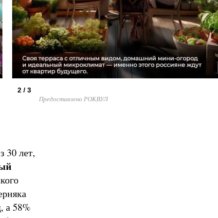
2 / 3
Предоставлено РОКВУЛ
з 30 лет,
мый
кого
ерняка
, а 58%