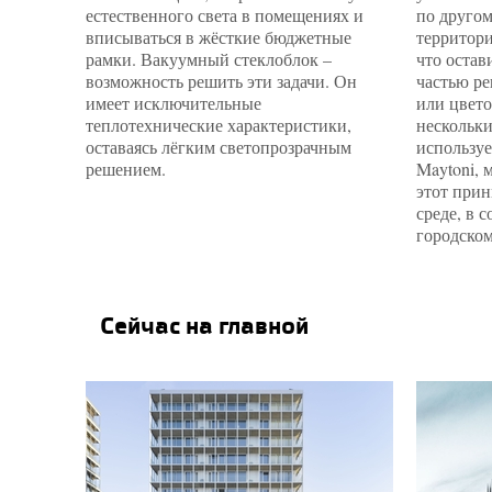
естественного света в помещениях и
по другом
вписываться в жёсткие бюджетные
территори
рамки. Вакуумный стеклоблок –
что остав
возможность решить эти задачи. Он
частью ре
имеет исключительные
или цвето
теплотехнические характеристики,
нескольки
оставаясь лёгким светопрозрачным
используе
Школа на отлично:
решением.
Maytoni, 
когда даже потолки
этот прин
помогают, 15.08.2022
среде, в 
городском
Сейчас на главной
Спрос на
строительные
материалы вырос на
165%: эксперт
ROCKWOOL рассказал
о причинах его