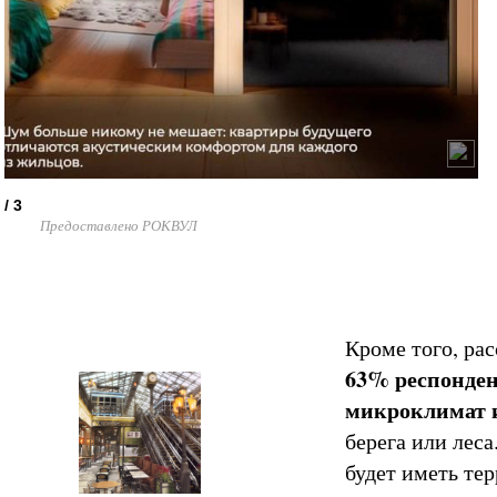
 / 3
Предоставлено РОКВУЛ
Кроме того, рас
63% респонден
микроклимат и
берега или леса
будет иметь те