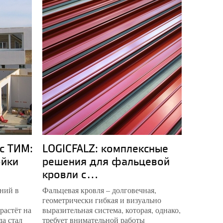
с ТИМ:
LOGICFALZ: комплексные
Компл
ойки
решения для фальцевой
музей
кровли с...
опыт.
ний в
Фальцевая кровля – долговечная,
Пермская
геометрически гибкая и визуально
наконец 
растёт на
выразительная система, которая, однако,
спроекти
да стал
требует внимательной работы
музейны