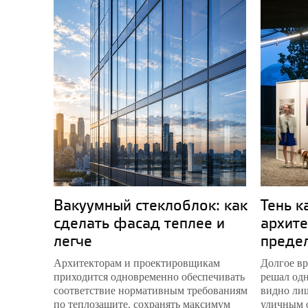
Мария Трошина.
ROCKWOOL: высокий
стандарт на всех
континентах,
16.08.2022
Вакуумный стеклоблок: как
Тень к
сделать фасад теплее и
архите
Как будут жить
полярники на
легче
преде
«Востоке»: все об
устройстве
Архитекторам и проектировщикам
Долгое вр
современной
приходится одновременно обеспечивать
решал одн
полярной станции,
соответствие нормативным требованиям
видно лиш
15.08.2022
по теплозащите, сохранять максимум
уличным 