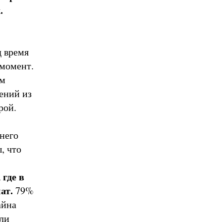
.
д время
 момент.
ам
ений из
трой.
него
, что
где в
ат.
79%
айна
или