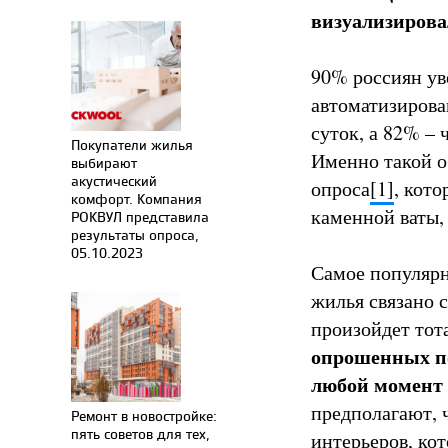
визуализирова
90% россиян ув
автоматизирова
суток, а 82% –
Покупатели жилья
Именно такой о
выбирают
акустический
опроса
[1]
, кот
комфорт. Компания
каменной ваты,
РОКВУЛ представила
результаты опроса,
05.10.2023
Самое популярн
жилья связано 
произойдет тот
опрошенных по
любой момент 
предполагают, 
Ремонт в новостройке:
пять советов для тех,
интерьеров, ко