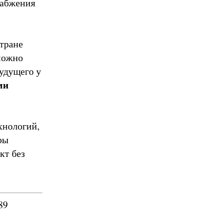
набжения
стране
можно
будущего у
ми
хнологий,
ры
кт без
589