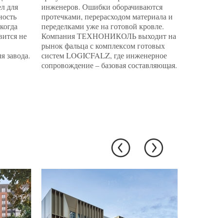
л для
инженеров. Ошибки оборачиваются
архитект
ность
протечками, перерасходом материала и
инженерн
 когда
переделками уже на готовой кровле.
квадрат
вится не
Компания ТЕХНОНИКОЛЬ выходит на
специал
рынок фальца с комплексом готовых
подобра
я завода.
систем LOGICFALZ, где инженерное
каждую з
сопровождение – базовая составляющая.
фондохр
микрокл
поверхн
простран