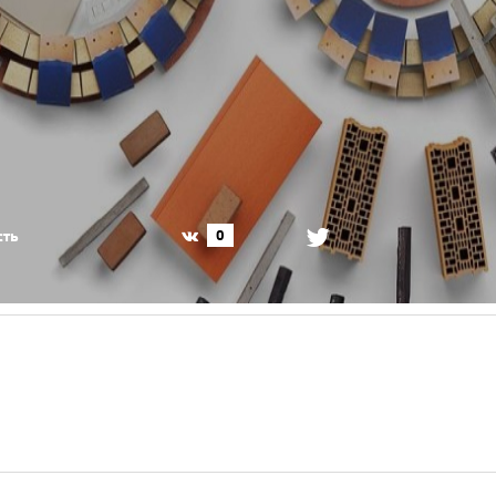
сть
0