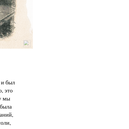
 и был
, это
у мы
 была
аний,
соли,