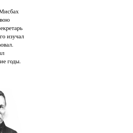
 Мисбах
свою
екретарь
го изучал
овал.
ыл
ие годы.