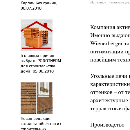
Источник: wienerberger
Кирпич без границ,
06.07.2018
Компания актив
Именно выдающе
Wienerberger т
оптимизации пр
5 главных причин
новейшим техно
выбрать POROTHERM
для строительства
дома, 05.06.2018
Угольные печи 
характеристики
оттенков – от т
архитектурные 
терракотовая ф
Новая редакция
Производство –
каталога объектов из
строительных