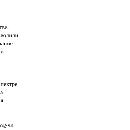
тве.
зволили
мание
ли
спектре
на
ая
Будучи