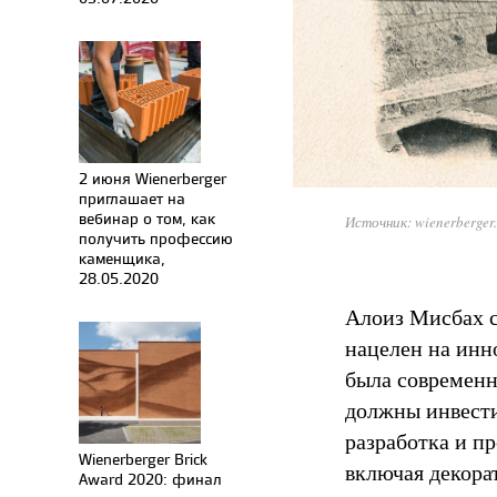
2 июня Wienerberger
приглашает на
вебинар о том, как
Источник: wienerberger
получить профессию
каменщика,
28.05.2020
Алоиз Мисбах с
нацелен на инн
была современна
должны инвести
разработка и п
Wienerberger Brick
включая декора
Award 2020: финал