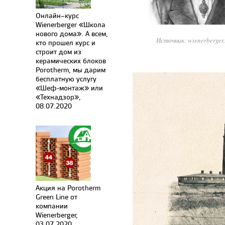
Онлайн–курс
Wienerberger «Школа
нового дома». А всем,
Источник: wienerberger
кто прошел курс и
строит дом из
керамических блоков
Porotherm, мы дарим
бесплатную услугу
«Шеф-монтаж» или
«Технадзор»,
08.07.2020
Акция на Porotherm
Green Line от
компании
Wienerberger,
03.07.2020