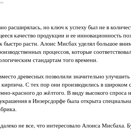
.ru
но расширялась, но ключ к успеху был не в количес
еся качество продукции и ее инновационность по
ак быстро расти. Алоис Мисбах уделял большое вни
оизводственных процессов, которые соответствова
логическим стандартам того времени.
вместо древесных позволили значительно улучшить
 кирпича. С тех пор они производились в широком 
емно-красного до жёлтого. В виду высокого спроса 
украшения в Инзерсдорфе была открыта специальн
абрика.
 далеко не все, что интересовало Алоиса Мисбаха. 