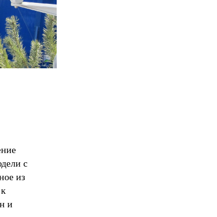
ение
одели с
ное из
 к
н и