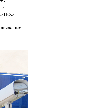
сех
 с
ЛЮТЕХ»
т движение