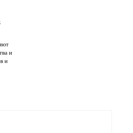
;
яют
тва и
в и