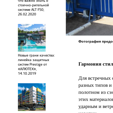
что важно знать о
стоечно-ригельной
системе ALT F50,
26.02.2020
Фотография предо
Новые грани качества:
линейка защитных
Гармония сти
систем Prestige от
«АЛЮТЕХ»,
14.10.2019
Для встречных
разных типов и
полотном из сэ
этих материало
ударным и ветр