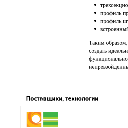
трехсекцио
профиль пр
профиль шт
встроенный
Таким образом
ГК «АЛЮТЕХ»
создать идеальн
предлагает новое
решение для
функциональнос
комфортабельного
непревзойденн
обустройства
балконов и террас,
21.09.2017
Поставщики, технологии
Новое слово в