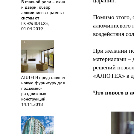
царапин.
В главной роли – окна
и двери: обзор
алюминиевых рамных
Помимо этого, 
систем от
ГК «АЛЮТЕХ»,
алюминиевого п
01.04.2019
воздействия со
При желании п
материалами – 
решений позвол
«АЛЮТЕХ» в ди
ALUTECH представляет
новую фурнитуру для
подъемно-
Что нового в 
раздвижных
конструкций,
14.11.2018