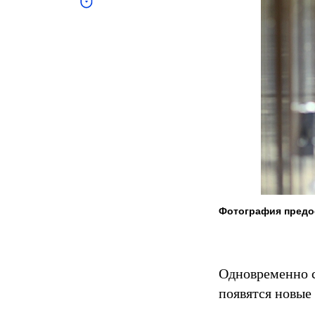
Каркас для идей:
профильные системы
ALUTECH, 26.03.2018
Фотография предо
Новые решения для
ежедневного
удобства:
ГК «АЛЮТЕХ»
Одновременно 
представляет
автоматику под
появятся новые
одноименным
брендом, 08.11.2017