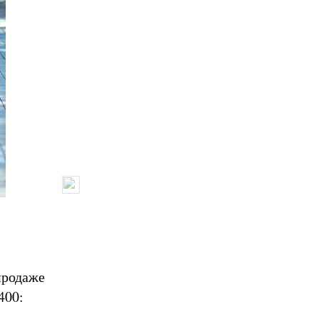
продаже
400: