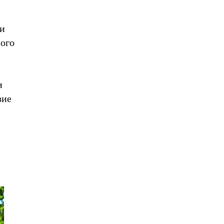
 и
ного
и
зие