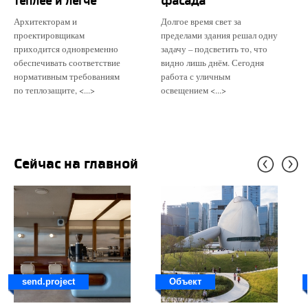
теплее и легче
фасада
Архитекторам и
Долгое время свет за
проектировщикам
пределами здания решал одну
приходится одновременно
задачу – подсветить то, что
обеспечивать соответствие
видно лишь днём. Сегодня
нормативным требованиям
работа с уличным
по теплозащите, <...>
освещением <...>
Сейчас на главной
send.project
Объект