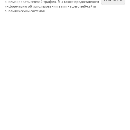
анализировать сетевой трафик. Мы также предоставляем
подпишитесь на наш
✕
телеграм @archi_ru
информацию об использовании вами нашего веб-сайта
аналитическим системам.
с 20 июля 1999 г.
Версия для ПК
Пользовательское соглашение
Контакты
Политика конфиденциальности
О нас
ООО «Архи.ру»
. Все права защищены.
®
®
архи.ру
, archi.ru
зарегистрированные торговые марки