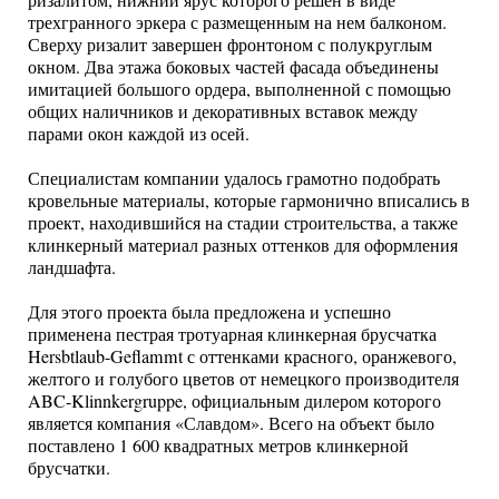
ризалитом, нижний ярус которого решен в виде
трехгранного эркера с размещенным на нем балконом.
Сверху ризалит завершен фронтоном с полукруглым
окном. Два этажа боковых частей фасада объединены
имитацией большого ордера, выполненной с помощью
общих наличников и декоративных вставок между
парами окон каждой из осей.
Специалистам компании удалось грамотно подобрать
кровельные материалы, которые гармонично вписались в
проект, находившийся на стадии строительства, а также
клинкерный материал разных оттенков для оформления
ландшафта.
Для этого проекта была предложена и успешно
применена пестрая тротуарная клинкерная брусчатка
Hersbtlaub-Geflammt с оттенками красного, оранжевого,
желтого и голубого цветов от немецкого производителя
ABC-Klinnkergruppe, официальным дилером которого
является компания «Славдом». Всего на объект было
поставлено 1 600 квадратных метров клинкерной
брусчатки.