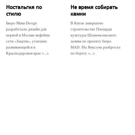
Ностальгия по
Не время собирать
стилю
камни
Бюро Muno Design
В Китае завершено
разработало дизайн для
строительство Площади
первой в Москве кофейни
культуры Шэньчжэньского
сети «Зацепи», успешно
залива по проекту бюро
развивающейся в
MAD: Ма Яньсунь разбросал
Краснодарском крае <...>
по берегу <...>