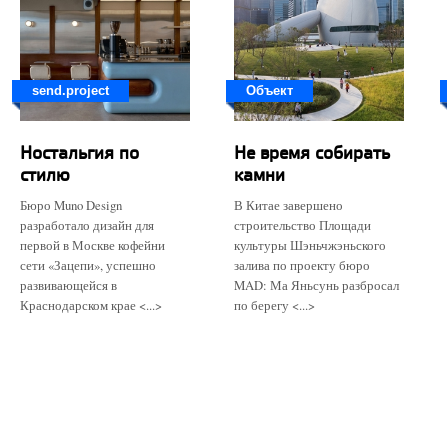
send.project
Объект
Ностальгия по
Не время собирать
стилю
камни
Бюро Muno Design
В Китае завершено
разработало дизайн для
строительство Площади
первой в Москве кофейни
культуры Шэньчжэньского
сети «Зацепи», успешно
залива по проекту бюро
развивающейся в
MAD: Ма Яньсунь разбросал
Краснодарском крае <...>
по берегу <...>