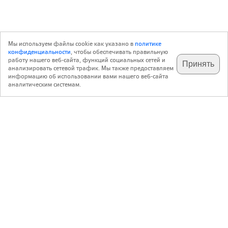
Мы используем файлы cookie как указано в
политике
конфиденциальности
, чтобы обеспечивать правильную
работу нашего веб-сайта, функций социальных сетей и
Принять
анализировать сетевой трафик. Мы также предоставляем
подпишитесь на наш
✕
телеграм @archi_ru
информацию об использовании вами нашего веб-сайта
аналитическим системам.
с 20 июля 1999 г.
Версия для ПК
Пользовательское соглашение
Контакты
Политика конфиденциальности
О нас
ООО «Архи.ру»
. Все права защищены.
®
®
архи.ру
, archi.ru
зарегистрированные торговые марки