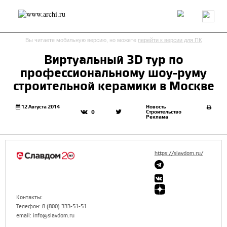
Россия
Мир
Технологии
Интерьер
Пресса
Архитекторы
Вы читаете мобильную версию, но можете
перейти к версии для ПК
Проекты
Конкурсы
События
Книги
Вакансии
Виртуальный 3D тур по
профессиональному шоу-руму
send.project
Анонсы конкурсов
Блог
строительной керамики в Москве
Журнал
Интервью
Исследование
Мнение
Обзор
Объект
Результаты конкурса
12 Августа 2014
Новость
Строительство
0
Реклама
Репортаж
Рецензия
Архитектура
Выставка
Дизайн
Иностранцы в России
Интерьер
Книги
Наследие
Образование
Урбанистика
https://slavdom.ru/
Эко
Контакты:
Телефон: 8 (800) 333-51-51
email: info@slavdom.ru