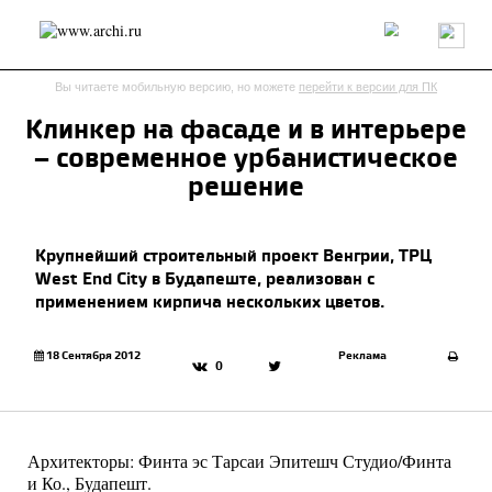
Россия
Мир
Технологии
Интерьер
Пресса
Архитекторы
Вы читаете мобильную версию, но можете
перейти к версии для ПК
Проекты
Конкурсы
События
Книги
Вакансии
Клинкер на фасаде и в интерьере
– современное урбанистическое
send.project
Анонсы конкурсов
Блог
решение
Журнал
Интервью
Исследование
Мнение
Обзор
Объект
Результаты конкурса
Крупнейший строительный проект Венгрии, ТРЦ
Репортаж
Рецензия
Архитектура
Выставка
West End City в Будапеште, реализован с
Дизайн
Иностранцы в России
Интерьер
применением кирпича нескольких цветов.
Книги
Наследие
Образование
Урбанистика
Эко
18 Сентября 2012
Реклама
0
Архитекторы: Финта эс Тарсаи Эпитешч Студио/Финта
и Ко., Будапешт.