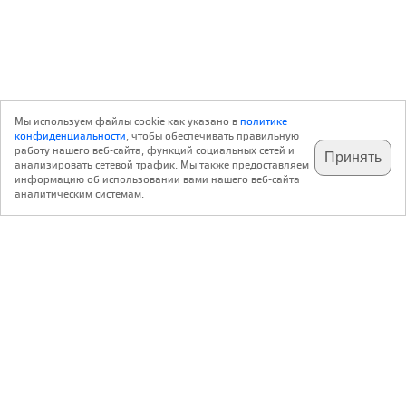
Мы используем файлы cookie как указано в
политике
конфиденциальности
, чтобы обеспечивать правильную
работу нашего веб-сайта, функций социальных сетей и
Принять
анализировать сетевой трафик. Мы также предоставляем
подпишитесь на наш
✕
телеграм @archi_ru
информацию об использовании вами нашего веб-сайта
аналитическим системам.
с 20 июля 1999 г.
Версия для ПК
Пользовательское соглашение
Контакты
Политика конфиденциальности
О нас
ООО «Архи.ру»
. Все права защищены.