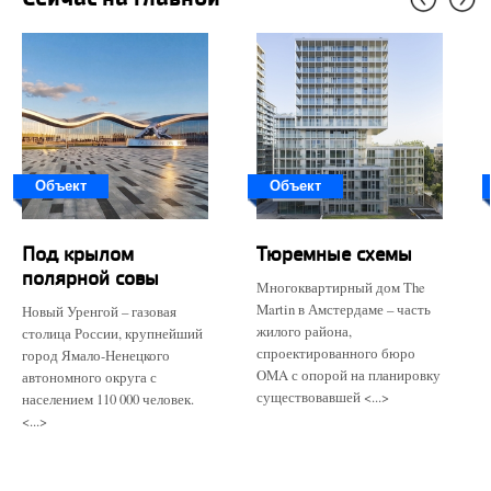
Объект
Объект
Под крылом
Тюремные схемы
полярной совы
Многоквартирный дом The
Martin в Амстердаме – часть
Новый Уренгой – газовая
жилого района,
столица России, крупнейший
спроектированного бюро
город Ямало-Ненецкого
OMA с опорой на планировку
автономного округа с
существовавшей <...>
населением 110 000 человек.
<...>