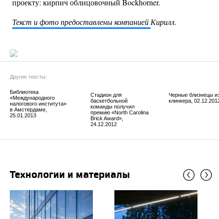
проекту: кирпич облицовочный Bockhorner.
Текст и фото предоставлены компанией
Кирилл.
Другие тексты:
Библиотека
Стадион для
Черные близнецы и
«Международного
баскетбольной
клинкера, 02.12.201
налогового института»
команды получил
в Амстердаме,
премию «North Carolina
25.01.2013
Brick Award»,
24.12.2012
Технологии и материалы