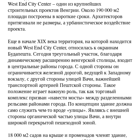
West End City Center – один из крупнейших
строительных проектов Венгрии. Около 190 000 м2
площади построены в короткие сроки. Архитекторов
притягивали не размеры, а урбанистическое воздействие
проекта.
Еще в начале ХIХ века территория, на которой находится
новый West End City Center, относилась к окраинам
Будапешта. Сегодня треугольный участок, благодаря
динамическому расширению венгерской столицы, входит
в центральные районы города. С одной стороны он
ограничивается железной дорогой, ведущей к Западному
вокзалу, с другой стороны улицей Вачи, важнейшей
транспортной артерией Пештской стороны. Такое
положение играет важную роль, так как торговый
комплекс призван «навести мосты» между разделенными
рельсами районами города. По концепции здание должна
само служить чем-то вроде «улицы». Являясь с внешней
стороны органической частью улицы Вачи, а внутри
широкой перекрытой пешеходной зоной.
18 000 м2 садов на крыше и променадов членят здание,