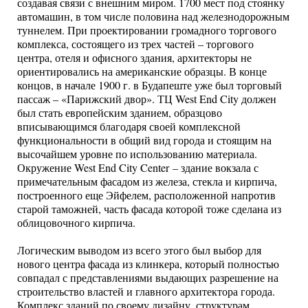
создавая связи с внешним миром. 1700 мест под стоянку
автомашин, в том числе половина над железнодорожным
туннелем. При проектировании громадного торгового
комплекса, состоящего из трех частей – торгового
центра, отеля и офисного здания, архитекторы не
ориентировались на американские образцы. В конце
концов, в начале 1900 г. в Будапеште уже был торговый
пассаж – «Парижский двор». ТЦ West End City должен
был стать европейским зданием, образцово
вписывающимся благодаря своей комплексной
функциональности в общий вид города и стоящим на
высочайшем уровне по использованию материала.
Окружение West End City Center – здание вокзала с
примечательным фасадом из железа, стекла и кирпича,
построенного еще Эйфелем, расположенной напротив
старой таможней, часть фасада которой тоже сделана из
облицовочного кирпича.
Логическим выводом из всего этого был выбор для
нового центра фасада из клинкера, который полностью
совпадал с представлениями выдающих разрешение на
строительство властей и главного архитектора города.
Комплекс зданий по своему дизайну, структурам,