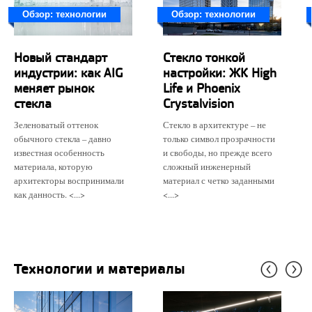
Обзор: технологии
Обзор: технологии
Новый стандарт
​Стекло тонкой
индустрии: как AIG
настройки: ЖК High
меняет рынок
Life и Phoenix
стекла
Crystalvision
Зеленоватый оттенок
Стекло в архитектуре – не
обычного стекла – давно
только символ прозрачности
известная особенность
и свободы, но прежде всего
материала, которую
сложный инженерный
архитекторы воспринимали
материал с четко заданными
как данность. <...>
<...>
Технологии и материалы