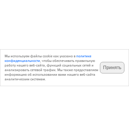
Мы используем файлы cookie как указано в
политике
конфиденциальности
, чтобы обеспечивать правильную
работу нашего веб-сайта, функций социальных сетей и
Принять
анализировать сетевой трафик. Мы также предоставляем
подпишитесь на наш
✕
телеграм @archi_ru
информацию об использовании вами нашего веб-сайта
аналитическим системам.
с 20 июля 1999 г.
Версия для ПК
Пользовательское соглашение
Контакты
Политика конфиденциальности
О нас