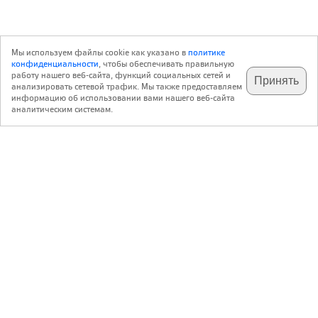
Мы используем файлы cookie как указано в
политике
конфиденциальности
, чтобы обеспечивать правильную
работу нашего веб-сайта, функций социальных сетей и
Принять
анализировать сетевой трафик. Мы также предоставляем
подпишитесь на наш
✕
телеграм @archi_ru
информацию об использовании вами нашего веб-сайта
аналитическим системам.
с 20 июля 1999 г.
Версия для ПК
Пользовательское соглашение
Контакты
Политика конфиденциальности
О нас
ООО «Архи.ру»
. Все права защищены.
®
®
архи.ру
, archi.ru
зарегистрированные торговые марки