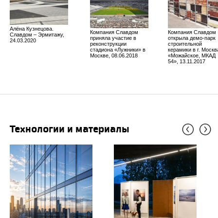
Алёна Кузнецова.
Компания Славдом
Компания Славдом
Славдом – Эрмитажу,
приняла участие в
открыла демо-парк
24.03.2020
реконструкции
строительной
стадиона «Лужники» в
керамики в г. Москв
Москве, 08.06.2018
«Можайское, МКАД
54», 13.11.2017
Технологии и материалы