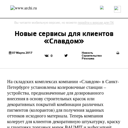
Россия
Мир
Технологии
Интерьер
Пресса
Архитекторы
Вы читаете мобильную версию, но можете
перейти к версии для ПК
Проекты
Конкурсы
События
Книги
Вакансии
Новые сервисы для клиентов
«Славдом»
send.project
Анонсы конкурсов
Блог
Журнал
Интервью
Исследование
Мнение
07 Марта 2017
Новость
Строительство
0
Реклама
Обзор
Объект
Результаты конкурса
Репортаж
Рецензия
Архитектура
Выставка
Дизайн
Иностранцы в России
Интерьер
На складских комплексах компании «Славдом» в Санкт-
Книги
Наследие
Образование
Урбанистика
Петербурге установлены колеровочные станции –
Эко
устройства, предназначенные для дозированного
внесения в основу строительных красок или
декоративных покрытий комбинации различных
пигментов (колорантов) для получения заданных
оттенков исходного материала. Теперь компания
колерует для клиентов декоративную штукатурку, краску
и грунтовку торговых марок BAUMIT и weber.vetonit.